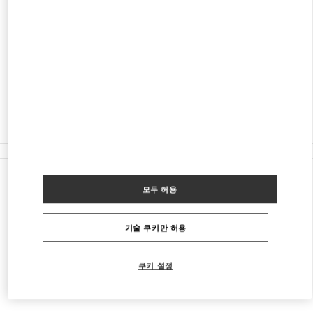
주소
304, SOUTH GALENA ST.
ASPEN
,
CO
81611
영업 마침
- 영업시작 시간
10:00 AM
(970) 925-2982
모든 부티크
모두 허용
기술 쿠키만 허용
쿠키 설정