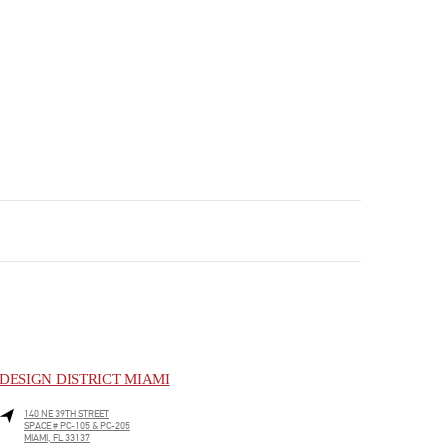
DESIGN DISTRICT MIAMI
140 NE 39TH STREET
SPACE # PC-105 & PC-205
MIAMI
,
FL
33137