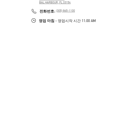
BAL HARBOUR
,
FL
33154
PHONE
전화번호:
(305) 865-1100
영업 마침
- 영업시작 시간
11:00 AM