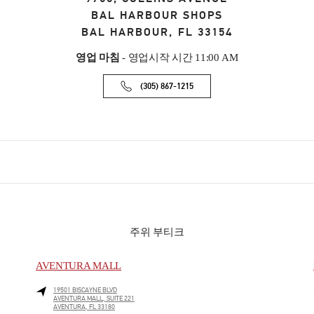
BAL HARBOUR SHOPS
BAL HARBOUR
,
FL
33154
영업 마침
- 영업시작 시간
11:00 AM
(305) 867-1215
주위 부티크
AVENTURA MALL
19501 BISCAYNE BLVD
AVENTURA MALL, SUITE 221
AVENTURA
,
FL
33180