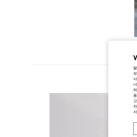
발
보
사
너
허
동
고
자
서