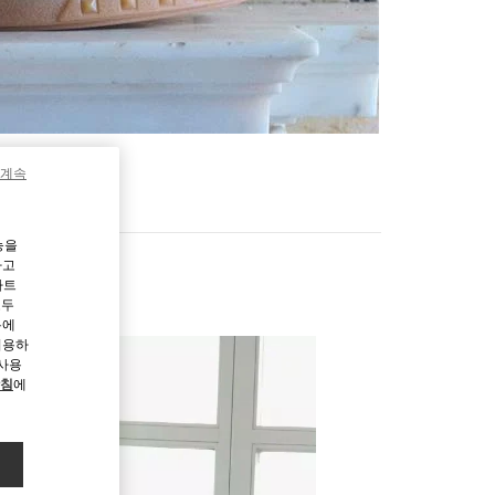
 계속
능을
하고
파트
모두
용에
허용하
 사용
방침
에