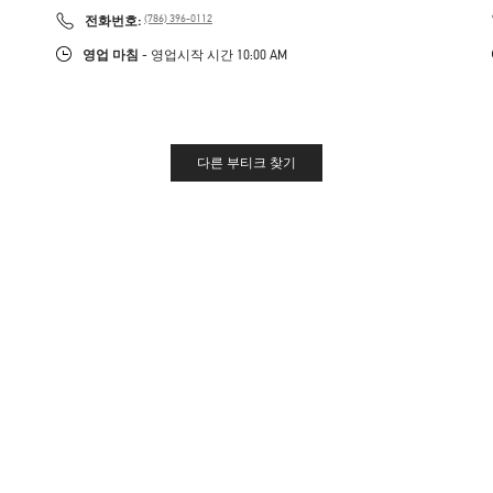
PHONE
전화번호:
(786) 396-0112
영업 마침
- 영업시작 시간
10:00 AM
다른 부티크 찾기