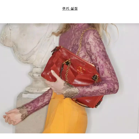
쿠키 설정
Link Opens in New Tab