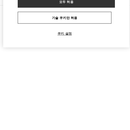
모두 허용
모든 부티크
미국
9700, Collins Avenue
Valentino 남성 백
기술 쿠키만 허용
쿠키 설정