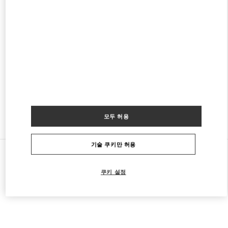
CRYSTALS LAS VEGAS
3720 S LAS VEGAS BOULEVARD
THE SHOPS AT CRYSTALS – SPACE 223B
LAS VEGAS
,
NV
89158
PHONE
전화번호:
(702) 737-7603
영업 중
- 폐점시간
10:00 PM
모두 허용
다른 부티크 찾기
기술 쿠키만 허용
모든 부티크
미국
3600 S Las Vegas Boulevard
Valentino 그를 위한 선물
쿠키 설정