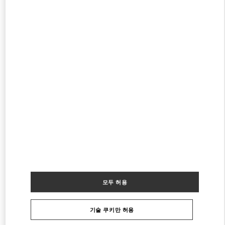
LONDON HARVEY NICHOLS WOMEN'S ACCESSORIES
109 / 125 BROMPTON ROAD
HARVEY NICHOLS ACCESSORIES
LONDON
SW1X 7RJ
PHONE
전화번호:
020 7235 5000
영업 중
- 폐점시간
6:00 PM
LONDON HARVEY NICHOLS
109 / 125 BROMPTON ROAD
HARVEY NICHOLS FIRST FLOOR
LONDON
SW1X 7RJ
PHONE
전화번호:
020 7235 5000
영업 중
- 폐점시간
6:00 PM
모두 허용
다른 부티크 찾기
기술 쿠키만 허용