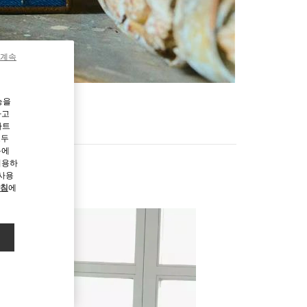
 계속
능을
하고
파트
모두
용에
허용하
 사용
방침
에