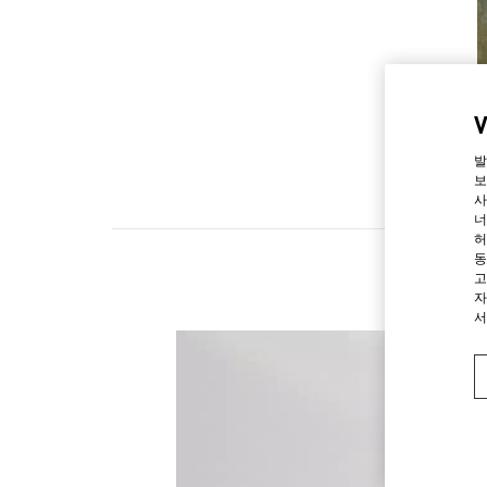
발
보
사
너
허
동
고
자
서