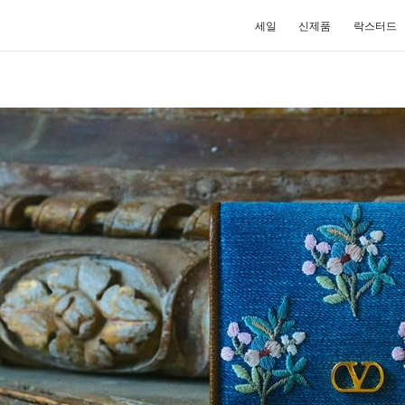
세일
신제품
락스터드
NEW TAB
Link O