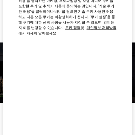
허용'를 클릭하면 마케팅, 프로파일링 및 소셜 미디어 쿠키를
경로 찾기
Link Opens in New Tab
포함한 쿠키 및 추적기 사용에 동의하는 것입니다. '기술 쿠키
만 허용'을 클릭하거나 배너를 닫으면 기술 쿠키 사용만 허용
하고 다른 모든 쿠키는 비활성화하게 됩니다. '쿠키 설정'을 통
Ride there with Uber
해 쿠키에 대한 선택 사항을 사용자 지정할 수 있으며, 언제든
지 이를 변경할 수 있습니다.
쿠키 정책
및
개인정보 처리방침
에서 자세히 알아보세요.
영업시간
요일
시간
일요일
영업 마침
월요일
10:00 AM
-
7:00 PM