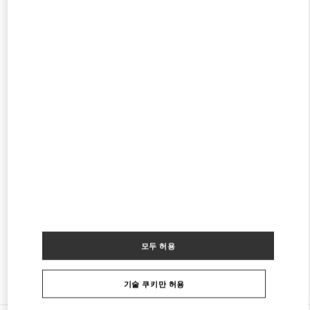
ROMA RINASCENTE WOMEN'S BAGS
VIA DEI DUE MACELLI 23
RINASCENTE VIA DEL TRITONE - GROUND FLOOR
00187
ROMA
RM
PHONE
전화번호:
06 8791 6005
영업 중
- 폐점시간
9:00 PM
FIUMICINO AIRPORT - ROMA
VIA LEONARDO DA VINCI, 320
AEROPORTO LEONARDO DA VINCI - T3 AREA E
00054
FIUMICINO
RM
PHONE
전화번호:
06 6501 1886
영업 중
- 폐점시간
10:00 PM
Temporarily Closed
모두 허용
다른 부티크 찾기
기술 쿠키만 허용