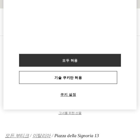
경로 찾기
Link Opens in New Tab
카테고리
모두 허용
여성 의류
기술 쿠키만 허용
여성 슈즈
쿠키 설정
여성 백
그녀를 위한 선물
모든 부티크
이탈리아
Piazza della Signoria 13