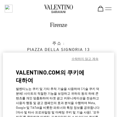
Skip to content
Return to Nav
Firenze
주소 :
PIAZZA DELLA SIGNORIA 13
50123
FIRENZE
FI
수락하지 않고 계속
영업 마침
- 영업시작 시간
10:00 AM
VALENTINO.COM의 쿠키에
대하여
예약하기
발렌티노는 쿠키 및 기타 추적 기술을 사용하여 (기술 쿠키 덕
분에) 사이트의 적절한 기능을 보장하고 귀하의 동의 하에 콘
텐츠를 개인 맞춤화하며 타겟 광고 커뮤니케이션을 전송하고
055 293142
사용자 행동 및 광고 캠페인의 효과 분석을 수행하며 Meta,
Google 및 TikTok을 비롯한 파트너와 특정 정보를 공유합니다
경로 찾기
(자사 및 타사 프로파일링 및 마케팅 쿠키 및 기술 사용). '모두
Link Opens in New Tab
허용'를 클릭하면 마케팅, 프로파일링 및 소셜 미디어 쿠키를