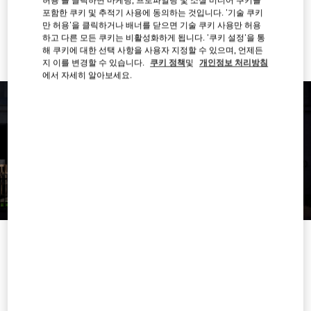
포함한 쿠키 및 추적기 사용에 동의하는 것입니다. '기술 쿠키
Ride there with Uber
만 허용'을 클릭하거나 배너를 닫으면 기술 쿠키 사용만 허용
하고 다른 모든 쿠키는 비활성화하게 됩니다. '쿠키 설정'을 통
해 쿠키에 대한 선택 사항을 사용자 지정할 수 있으며, 언제든
지 이를 변경할 수 있습니다.
쿠키 정책
및
개인정보 처리방침
에서 자세히 알아보세요.
영업시간
요일
시간
일요일
10:00 AM
-
7:00 PM
월요일
10:00 AM
-
7:00 PM
화요일
10:00 AM
-
7:00 PM