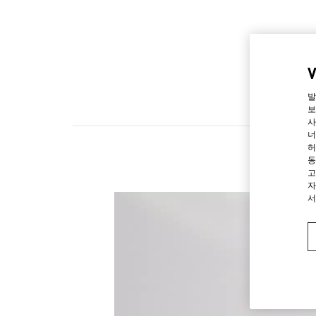
발
보
사
너
허
동
고
자
서