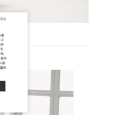
 계속
기
능을
하고
파트
모두
용에
허용하
 사용
방침
에