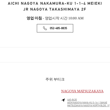
AICHI
NAGOYA
NAKAMURA-KU
1-1-4 MEIEKI
JR NAGOYA TAKASHIMAYA 2F
영업 마침
- 영업시작 시간
10:00 AM
052-485-8835
주위 부티크
NAGOYA MATSUZAKAYA
460-8430
AICHI
NAGOYA
NAKA-KU
3-16-1 SAKAE
MATSUZAKAYA NAGOYA NORTH BLDG. 1F