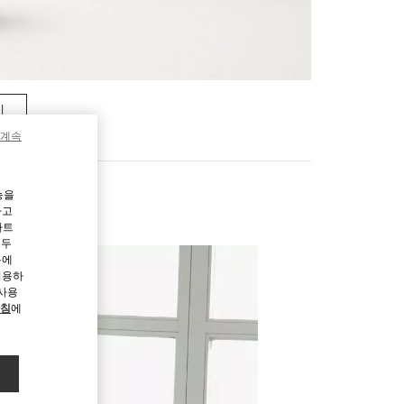
기
 계속
능을
하고
파트
모두
용에
허용하
 사용
방침
에