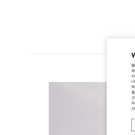
발
보
사
너
허
동
고
자
서