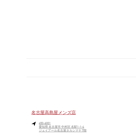
名古屋高島屋メンズ店
450-6001
愛知県
名古屋市
中村区
名駅1-1-4
ジェイアール名古屋タカシマヤ 7階