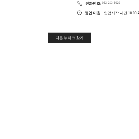
PHONE
전화번호:
052-243-5020
영업 마침
- 영업시작 시간
10:00 
다른 부티크 찾기