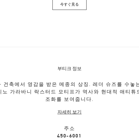
今すぐ見る
Link Opens in New Tab
부티크 정보
 건축에서 영감을 받은 메종의 상징. 레더 슈즈를 수놓
티노 가라바니 락스터드 모티프가 역사와 현대적 애티튜
조화를 보여줍니다.
자세히 보기
주소
450-6001