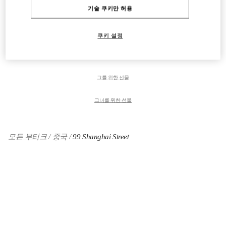
기술 쿠키만 허용
여성 슈즈
女士包袋
쿠키 설정
남성 컬렉션
그를 위한 선물
그녀를 위한 선물
모든 부티크
중국
99 Shanghai Street