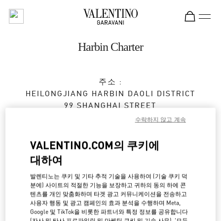
Skip to content
Return to Nav
Harbin Charter
주소 :
HEILONGJIANG
HARBIN
DAOLI DISTRICT
99 SHANGHAI STREET
HARBIN CHARTER - SHOP 1A-014
수락하지 않고 계속
영업 마침
- 영업시작 시간
10:00 AM
VALENTINO.COM의 쿠키에
대하여
0451 8773 8283
발렌티노는 쿠키 및 기타 추적 기술을 사용하여 (기술 쿠키 덕
경로 찾기
분에) 사이트의 적절한 기능을 보장하고 귀하의 동의 하에 콘
Link Opens in New Tab
텐츠를 개인 맞춤화하며 타겟 광고 커뮤니케이션을 전송하고
사용자 행동 및 광고 캠페인의 효과 분석을 수행하며 Meta,
Ride there with Uber
Google 및 TikTok을 비롯한 파트너와 특정 정보를 공유합니다
(자사 및 타사 프로파일링 및 마케팅 쿠키 및 기술 사용). '모두