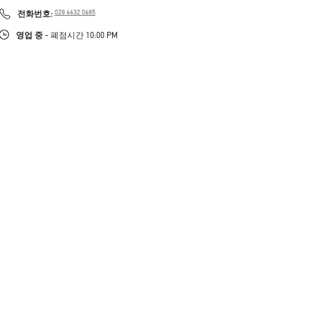
LINK OPENS IN NEW TAB
PHONE
전화번호:
028 6632 0685
영업 중
- 폐점시간
10:00 PM