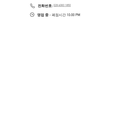
LINK OPENS IN NEW TAB
PHONE
전화번호:
028 6083 1850
영업 중
- 폐점시간
10:00 PM