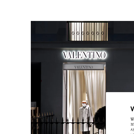
발
보
사