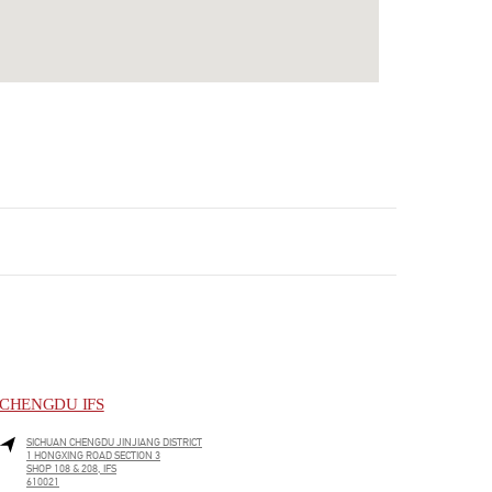
CHENGDU IFS
SICHUAN
CHENGDU
JINJIANG DISTRICT
1 HONGXING ROAD SECTION 3
SHOP 108 & 208, IFS
610021