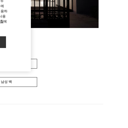
모두
용에
허용하
 사용
방침
에
여성 백
남성 백