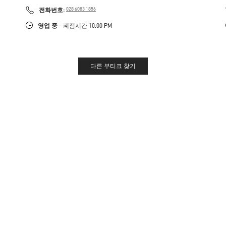
LINK OPENS IN NEW TAB
PHONE
전화번호:
028 6083 1856
영업 중
- 폐점시간
10:00 PM
다른 부티크 찾기