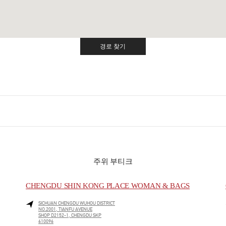
경로 찾기
Link Opens in New Tab
주위 부티크
CHENGDU SHIN KONG PLACE WOMAN & BAGS
SICHUAN
CHENGDU
WUHOU DISTRICT
NO.2001, TIANFU AVENUE
SHOP D2152-1, CHENGDU SKP
610096