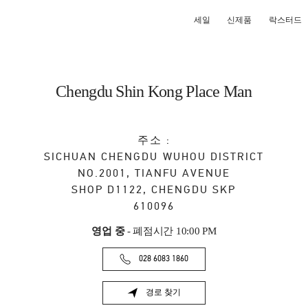
세일
신제품
락스터드
Chengdu Shin Kong Place Man
주소 :
SICHUAN
CHENGDU
WUHOU DISTRICT
NO.2001, TIANFU AVENUE
SHOP D1122, CHENGDU SKP
610096
영업 중
- 폐점시간
10:00 PM
028 6083 1860
경로 찾기
Link Opens in New Tab