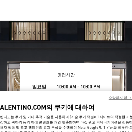
영업시간
요일
일요일
시간
10:00 AM
-
10:00 PM
월요일
10:00 AM
-
10:00 PM
수락하지 않고
화요일
10:00 AM
-
10:00 PM
VALENTINO.COM의 쿠키에 대하여
수요일
10:00 AM
-
10:00 PM
목요일
10:00 AM
-
10:00 PM
렌티노는 쿠키 및 기타 추적 기술을 사용하여 (기술 쿠키 덕분에) 사이트의 적절한 기
금요일
10:00 AM
-
10:00 PM
장하고 귀하의 동의 하에 콘텐츠를 개인 맞춤화하며 타겟 광고 커뮤니케이션을 전송
토요일
10:00 AM
-
10:00 PM
용자 행동 및 광고 캠페인의 효과 분석을 수행하며 Meta, Google 및 TikTok을 비롯한 