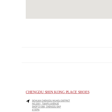
CHENGDU SHIN KONG PLACE SHOES
SICHUAN
CHENGDU
WUHOU DISTRICT
NO.2001, TIANFU AVENUE
SHOP D1088, CHENGDU SKP
610096