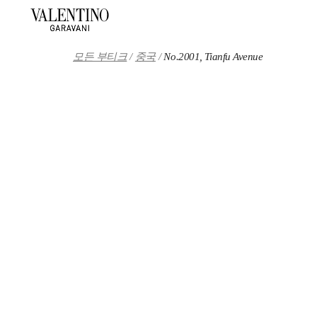
Skip to content
Return to Nav
모든 부티크
중국
No.2001, Tianfu Avenue