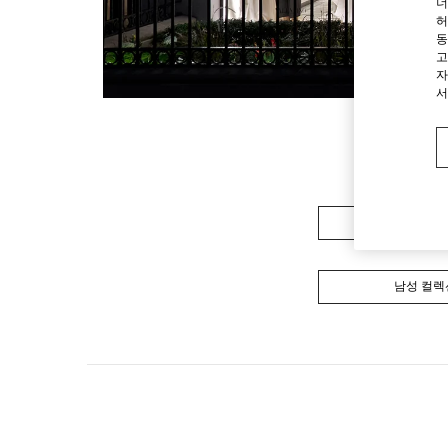
너
허
동
고
자
서
여성 컬렉
남성 컬렉