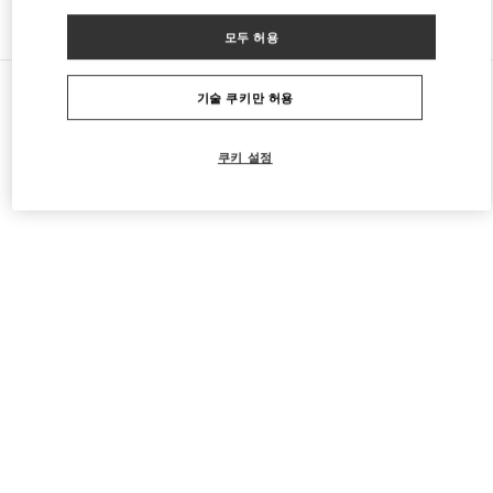
다른 부티크 찾기
모두 허용
모든 부티크
중국
1 Jianguomen Outer Street
Valentino 남성 백
기술 쿠키만 허용
쿠키 설정