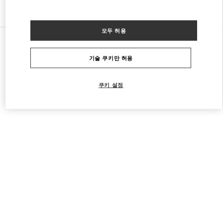
다른 부티크 찾기
모두 허용
모든 부티크
중국
1 Jianguomen Outer Street
Valentino 남성 슈즈
기술 쿠키만 허용
쿠키 설정