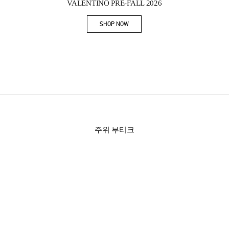
VALENTINO PRE-FALL 2026
SHOP NOW
Link Opens in New Tab
주위 부티크