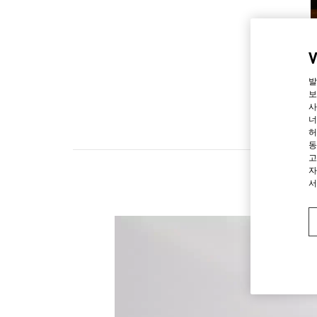
발
보
사
너
허
동
고
자
서