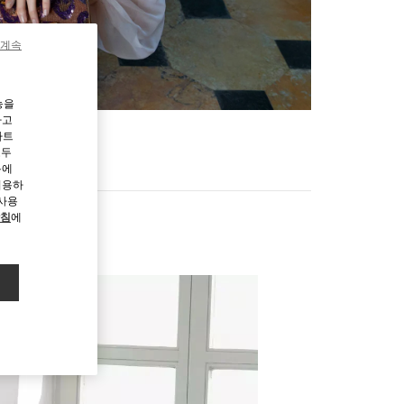
 계속
능을
하고
파트
모두
용에
허용하
 사용
방침
에