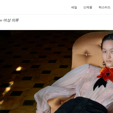
세일
신제품
락스터드
tino 여성 의류
NEW TAB
Link O