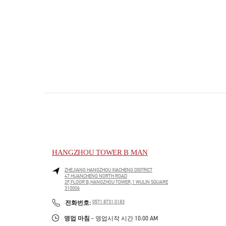
HANGZHOU TOWER B MAN
ZHEJIANG
HANGZHOU
XIACHENG DISTRICT
47 HUANCHENG NORTH ROAD
2F,FLOOR B,HANGZHOU TOWER,1 WULIN SQUARE
310006
PHONE
전화번호:
0571 8731 0183
영업 마침
- 영업시작 시간
10:00 AM