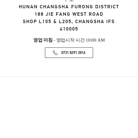
HUNAN
CHANGSHA
FURONG DISTRICT
188 JIE FANG WEST ROAD
SHOP L105 & L205, CHANGSHA IFS
410005
영업 마침
- 영업시작 시간
10:00 AM
0731 8291 2816