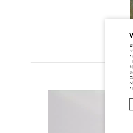
발
보
사
너
허
동
고
자
서