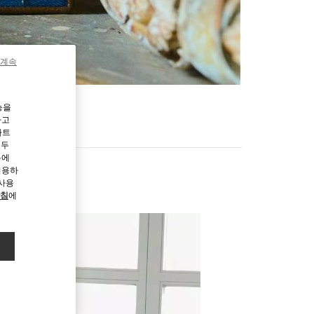
 계속
능을
하고
파트
모두
용에
허용하
 사용
방침
에