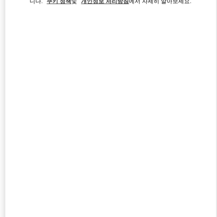
니다.
쿠키 정책
및
개인정보 처리방침
에서 자세히 알아보세요.
Link Opens in New Tab
자세히 보기
신제품