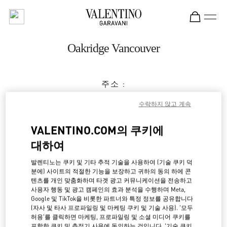
Skip to content
Return to Nav
Oakridge Vancouver
주소 :
650 WEST 41ST AVENUE
수락하지 않고 계속
VANCOUVER
,
BC
V5Z 2M9
VALENTINO.COM의 쿠키에
영업 마침
- 영업시작 시간
10:00 AM
대하여
(604) 332-5554
발렌티노는 쿠키 및 기타 추적 기술을 사용하여 (기술 쿠키 덕
분에) 사이트의 적절한 기능을 보장하고 귀하의 동의 하에 콘
경로 찾기
텐츠를 개인 맞춤화하며 타겟 광고 커뮤니케이션을 전송하고
Link Opens in New Tab
사용자 행동 및 광고 캠페인의 효과 분석을 수행하며 Meta,
Google 및 TikTok을 비롯한 파트너와 특정 정보를 공유합니다
Ride there with Uber
(자사 및 타사 프로파일링 및 마케팅 쿠키 및 기술 사용). '모두
허용'를 클릭하면 마케팅, 프로파일링 및 소셜 미디어 쿠키를
포함한 쿠키 및 추적기 사용에 동의하는 것입니다. '기술 쿠키