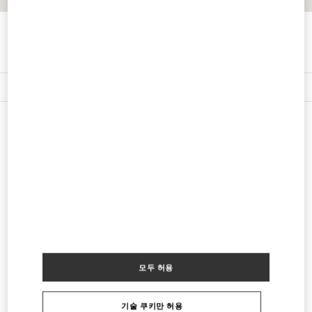
경로 찾기
Link Opens in New Tab
주위 부티크
VANCOUVER HOLT RENFREW
737 DUNSMUIR STREET
VANCOUVER
,
BC
V7Y 1E4
LINK OPENS IN NEW TAB
PHONE
전화번호:
(604) 681-3121
영업 마침
- 영업시작 시간
10:00 AM
모두 허용
다른 부티크 찾기
기술 쿠키만 허용