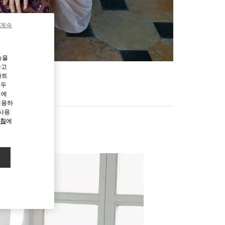
 계속
능을
하고
파트
모두
용에
허용하
 사용
방침
에