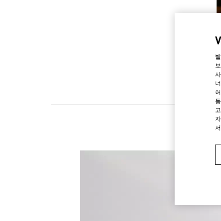
발
보
사
너
허
동
고
자
서