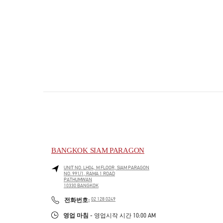
BANGKOK SIAM PARAGON
UNIT NO. LH04, M FLOOR, SIAM PARAGON
NO. 991/1, RAMA 1 ROAD
PATHUMWAN
10330
BANGKOK
PHONE
전화번호:
02 128 0249
영업 마침
- 영업시작 시간
10:00 AM