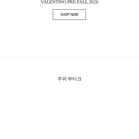
VALENTINO PRE-FALL 2026
SHOP NOW
Link Opens in New Tab
주위 부티크