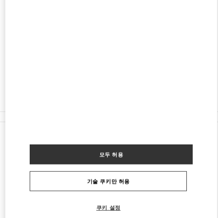
주소
LUXURY AVENUE, MULTIPLAZA
VÍA ISRAEL, PUNTA PACÍFICA
PANAMA CITY
PANAMA
영업 중
- 폐점시간
8:00 PM
375-7881
모든 부티크
파나마
Luxury Avenue, Multiplaza
Valentino 그녀를 위한 선물
모두 허용
기술 쿠키만 허용
쿠키 설정