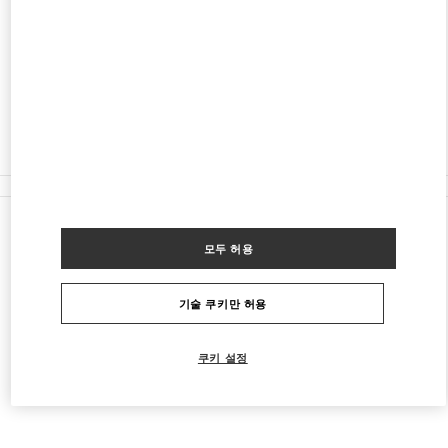
CHACO
SHOPPING PASSEO LA GALERIA, PISO 2
1816
ASUNCION
영업 마침
(021) 237 6537
모든 부티크
모두 허용
기술 쿠키만 허용
쿠키 설정