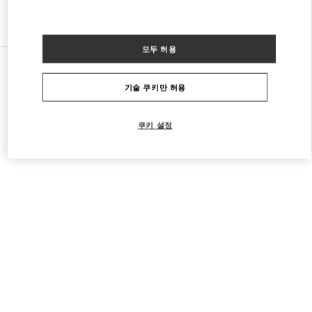
다른 부티크 찾기
모두 허용
모든 부티크
홍콩(중국 특별행정구)
1 Austin Road West
Valentino 남성 컬렉션
기술 쿠키만 허용
쿠키 설정