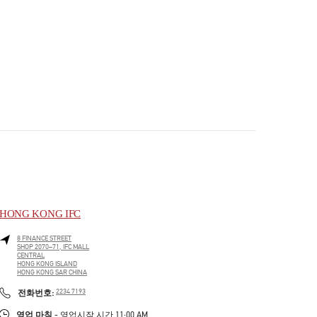
HONG KONG IFC
8 FINANCE STREET
SHOP 2070–71, IFC MALL
CENTRAL
HONG KONG ISLAND
HONG KONG SAR CHINA
PHONE
전화번호:
2234 7193
영업 마침
- 영업시작 시간
11:00 AM