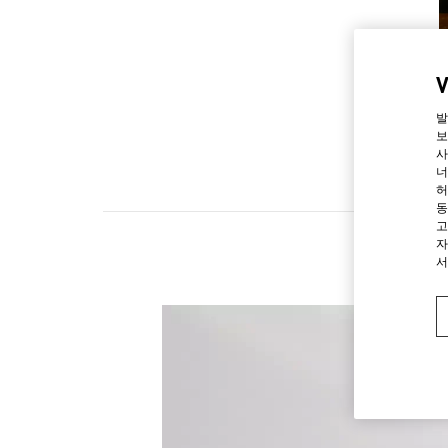
발
보
사
너
허
동
고
자
서