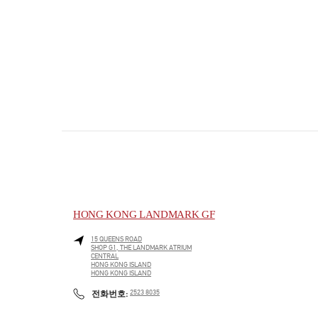
HONG KONG LANDMARK GF
15 QUEENS ROAD
SHOP G1, THE LANDMARK ATRIUM
CENTRAL
HONG KONG ISLAND
HONG KONG ISLAND
PHONE
전화번호:
2523 8035