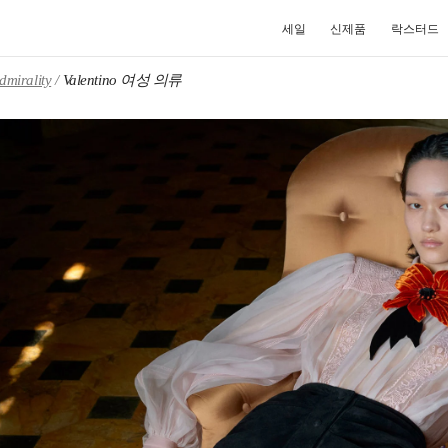
세일
신제품
락스터드
dmirality
Valentino 여성 의류
NEW TAB
Link O