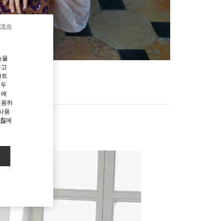
 계속
능을
하고
파트
모두
용에
허용하
 사용
방침
에