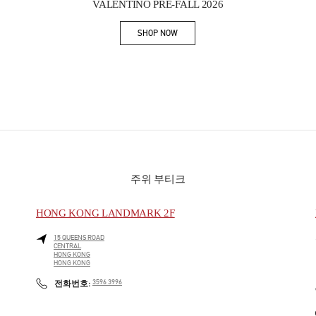
VALENTINO PRE-FALL 2026
SHOP NOW
Link Opens in New Tab
주위 부티크
HONG KONG LANDMARK 2F
15 QUEENS ROAD
CENTRAL
HONG KONG
HONG KONG
PHONE
전화번호:
3596 3996