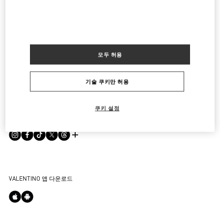
도움이 필요하세요?
주문 상태 확인
서비스
모두 허용
반품 상태를 확인하세요
고객센터
회사소개
기술 쿠키만 허용
부티크에서 예약하세요
반품 및 교환
한국어
법적고지
매장 찾기
배송
지속 가능성
이용 약관
쿠키 설정
Sitemap
소셜미디어
결제
커리어
판매 약관
자주 하는 질문
사이즈 안내
기업 정보
개인정보 처리방침
문의하기
부티크 서비스
통합 상담
DPO
부티크 구매
VALENTINO 앱 다운로드
쿠키 설정