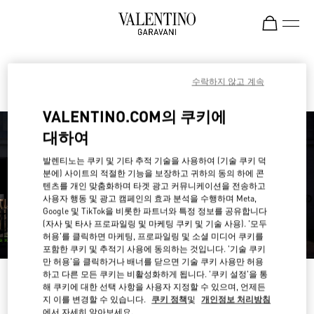
Skip to content
Return to Nav
발렌티노 부티크 찾기
수락하지 않고 계속
VALENTINO.COM의 쿠키에
대하여
발렌티노는 쿠키 및 기타 추적 기술을 사용하여 (기술 쿠키 덕
분에) 사이트의 적절한 기능을 보장하고 귀하의 동의 하에 콘
텐츠를 개인 맞춤화하며 타겟 광고 커뮤니케이션을 전송하고
사용자 행동 및 광고 캠페인의 효과 분석을 수행하며 Meta,
Google 및 TikTok을 비롯한 파트너와 특정 정보를 공유합니다
(자사 및 타사 프로파일링 및 마케팅 쿠키 및 기술 사용). '모두
허용'를 클릭하면 마케팅, 프로파일링 및 소셜 미디어 쿠키를
포함한 쿠키 및 추적기 사용에 동의하는 것입니다. '기술 쿠키
만 허용'을 클릭하거나 배너를 닫으면 기술 쿠키 사용만 허용
하고 다른 모든 쿠키는 비활성화하게 됩니다. '쿠키 설정'을 통
나라 혹은 지역별로 검색하세요
해 쿠키에 대한 선택 사항을 사용자 지정할 수 있으며, 언제든
지 이를 변경할 수 있습니다.
쿠키 정책
및
개인정보 처리방침
나라/지역별로 부티크 검색을 하거나 나라 목록를 확인하세요
에서 자세히 알아보세요.