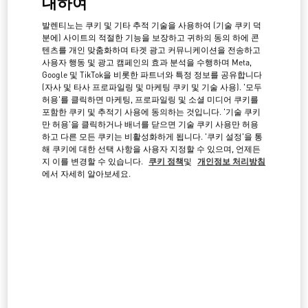
대하여
검색하
기
발렌티노는 쿠키 및 기타 추적 기술을 사용하여 (기술 쿠키 덕
도시, 지역, 우편번호 혹은 도시 및 나라
분에) 사이트의 적절한 기능을 보장하고 귀하의 동의 하에 콘
일본
텐츠를 개인 맞춤화하며 타겟 광고 커뮤니케이션을 전송하고
사용자 행동 및 광고 캠페인의 효과 분석을 수행하며 Meta,
Google 및 TikTok을 비롯한 파트너와 특정 정보를 공유합니다
(자사 및 타사 프로파일링 및 마케팅 쿠키 및 기술 사용). '모두
TOKYO HANKYU MEN'S
허용'를 클릭하면 마케팅, 프로파일링 및 소셜 미디어 쿠키를
포함한 쿠키 및 추적기 사용에 동의하는 것입니다. '기술 쿠키
100-8488
만 허용'을 클릭하거나 배너를 닫으면 기술 쿠키 사용만 허용
TOKYO
CHIYODA-KU
2-5-1 YURAKUCHO
HANKYU MEN'S TOKYO 2F
하고 다른 모든 쿠키는 비활성화하게 됩니다. '쿠키 설정'을 통
LINK OPENS IN NEW TAB
해 쿠키에 대한 선택 사항을 사용자 지정할 수 있으며, 언제든
PHONE
전화번호:
03-6252-5127
지 이를 변경할 수 있습니다.
쿠키 정책
및
개인정보 처리방침
에서 자세히 알아보세요.
영업 중
- 폐점시간
8:00 PM
TOKYO GINZA MITSUKOSHI WOMEN'S SHOES
104-8212
TOKYO
CHUO-KU
4-6-16 GINZA
GINZA MITSUKOSHI 2F
LINK OPENS IN NEW TAB
PHONE
전화번호:
03-6264-4310