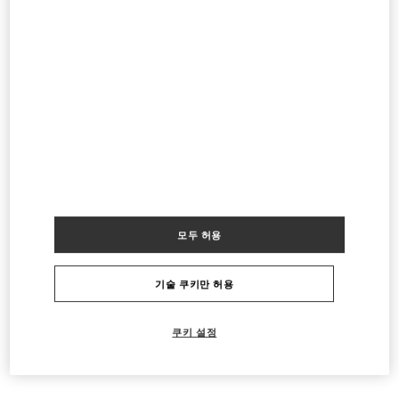
영업 중
- 폐점시간
8:00 PM
TOKYO ISETAN SHINJUKU WOMEN'S BAGS
160-0022
TOKYO
SHINJUKU-KU
3-14-1 SHINJUKU
ISETAN SHINJUKU, MAIN BLDG. 1F
LINK OPENS IN NEW TAB
PHONE
전화번호:
03-3352-1111
영업 중
- 폐점시간
8:00 PM
모두 허용
TOKYO ISETAN SHINJUKU
기술 쿠키만 허용
160-0022
TOKYO
SHINJUKU-KU
3-14-1 SHINJUKU
ISETAN SHINJUKU, MAIN BLDG. 4F
LINK OPENS IN NEW TAB
쿠키 설정
PHONE
전화번호:
03-3354-5303
영업 중
- 폐점시간
8:00 PM