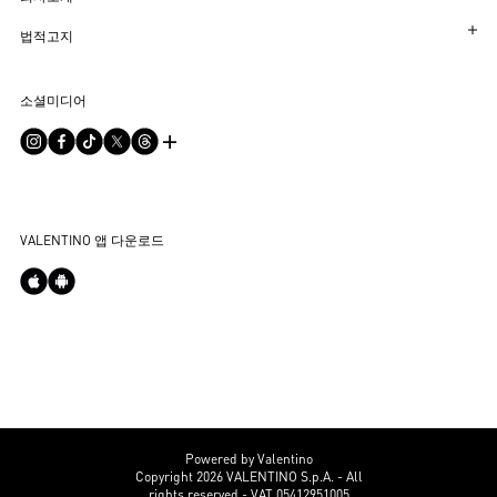
부티크에서 예약하세요
반품 및 교환
한국어
법적고지
매장 찾기
배송
지속 가능성
이용 약관
Sitemap
소셜미디어
결제
커리어
판매 약관
자주 하는 질문
사이즈 안내
기업 정보
개인정보 처리방침
문의하기
부티크 서비스
통합 상담
DPO
부티크 구매
VALENTINO 앱 다운로드
쿠키 설정
Powered by Valentino
Copyright 2026 VALENTINO S.p.A. - All
rights reserved - VAT 05412951005