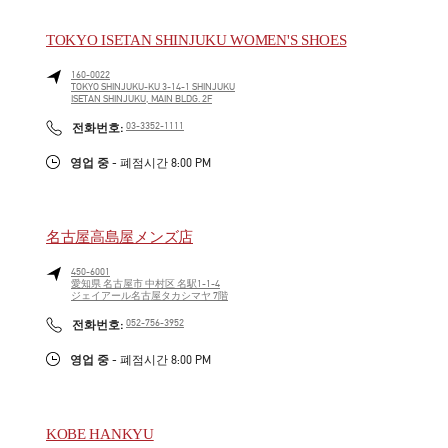
TOKYO ISETAN SHINJUKU WOMEN'S SHOES
160-0022
TOKYO
SHINJUKU-KU
3-14-1 SHINJUKU
ISETAN SHINJUKU, MAIN BLDG. 2F
LINK OPENS IN NEW TAB
PHONE
전화번호:
03-3352-1111
영업 중
- 폐점시간
8:00 PM
名古屋高島屋メンズ店
450-6001
愛知県
名古屋市
中村区
名駅1-1-4
ジェイアール名古屋タカシマヤ 7階
LINK OPENS IN NEW TAB
PHONE
전화번호:
052-756-3952
영업 중
- 폐점시간
8:00 PM
KOBE HANKYU