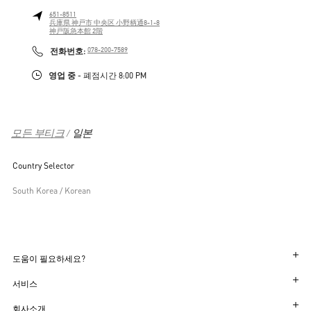
651-8511
兵庫県
神戸市
中央区
小野柄通8-1-8
神戸阪急本館 2階
LINK OPENS IN NEW TAB
PHONE
전화번호:
078-200-7589
영업 중
- 폐점시간
8:00 PM
모든 부티크
일본
Country Selector
South Korea / Korean
도움이 필요하세요?
주문 상태 확인
서비스
반품 상태를 확인하세요
고객센터
회사소개