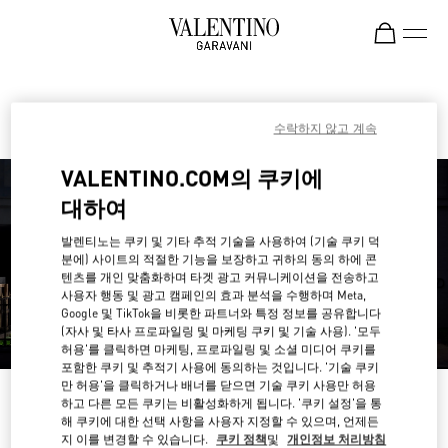
Skip to content
Return to Nav
발렌티노 부티크 찾기
수락하지 않고 계속
VALENTINO.COM의 쿠키에
대하여
발렌티노는 쿠키 및 기타 추적 기술을 사용하여 (기술 쿠키 덕
분에) 사이트의 적절한 기능을 보장하고 귀하의 동의 하에 콘
텐츠를 개인 맞춤화하며 타겟 광고 커뮤니케이션을 전송하고
사용자 행동 및 광고 캠페인의 효과 분석을 수행하며 Meta,
Google 및 TikTok을 비롯한 파트너와 특정 정보를 공유합니다
(자사 및 타사 프로파일링 및 마케팅 쿠키 및 기술 사용). '모두
허용'를 클릭하면 마케팅, 프로파일링 및 소셜 미디어 쿠키를
포함한 쿠키 및 추적기 사용에 동의하는 것입니다. '기술 쿠키
만 허용'을 클릭하거나 배너를 닫으면 기술 쿠키 사용만 허용
나라 혹은 지역별로 검색하세요
하고 다른 모든 쿠키는 비활성화하게 됩니다. '쿠키 설정'을 통
해 쿠키에 대한 선택 사항을 사용자 지정할 수 있으며, 언제든
지 이를 변경할 수 있습니다.
쿠키 정책
및
개인정보 처리방침
나라/지역별로 부티크 검색을 하거나 나라 목록를 확인하세요