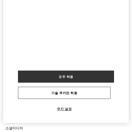
영업 중
- 폐점시간
10:00 PM
모든 부티크
카자흐스탄
Country Selector
South Korea / Korean
모두 허용
도움이 필요하세요?
주문 상태 확인
서비스
기술 쿠키만 허용
반품 상태를 확인하세요
고객센터
회사소개
부티크에서 예약하세요
쿠키 설정
반품 및 교환
한국어
법적고지
매장 찾기
배송
지속 가능성
이용 약관
Sitemap
소셜미디어
결제
커리어
판매 약관