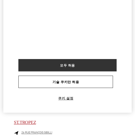
PARIS PRINTEMPS WOMAN
64 BOULEVARD HAUSSMANN
PRINTEMPS WOMEN, 2ND FLOOR
75009
PARIS
LINK OPENS IN NEW TAB
PHONE
전화번호:
01 42 82 51 07
영업 중
- 폐점시간
8:00 PM
PARIS PRINTEMPS WOMEN'S SHOES
모두 허용
64 BOULEVARD HAUSSMANN
PRINTEMPS WOMEN SHOES, 5TH FLOOR
75009
PARIS
기술 쿠키만 허용
LINK OPENS IN NEW TAB
PHONE
전화번호:
01 42 80 23 25
쿠키 설정
영업 중
- 폐점시간
8:00 PM
ST.TROPEZ
26 RUE FRANÇOIS SIBILLI