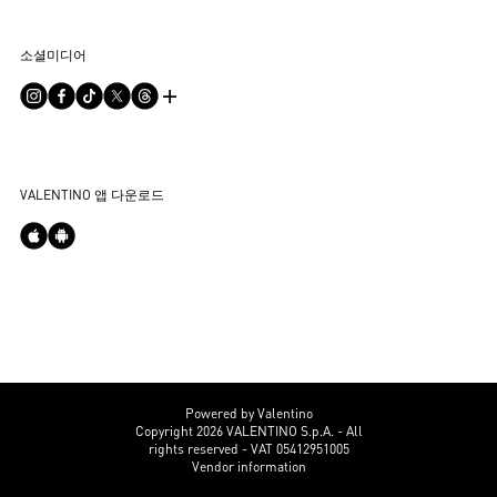
매장 찾기
배송
지속 가능성
이용 약관
Sitemap
소셜미디어
결제
커리어
판매 약관
자주 하는 질문
사이즈 안내
기업 정보
개인정보 처리방침
문의하기
부티크 서비스
통합 상담
DPO
부티크 구매
VALENTINO 앱 다운로드
쿠키 설정
Powered by Valentino
Copyright 2026 VALENTINO S.p.A. - All
rights reserved - VAT 05412951005
Vendor information