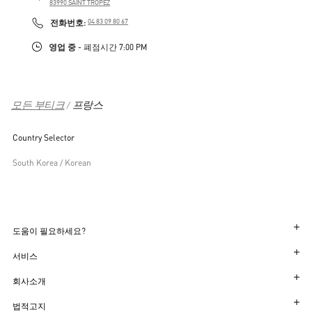
83990
SAINT TROPEZ
LINK OPENS IN NEW TAB
PHONE
전화번호:
04 83 09 80 67
영업 중
- 폐점시간
7:00 PM
모든 부티크
프랑스
Country Selector
South Korea / Korean
도움이 필요하세요?
주문 상태 확인
서비스
반품 상태를 확인하세요
고객센터
회사소개
부티크에서 예약하세요
반품 및 교환
한국어
법적고지