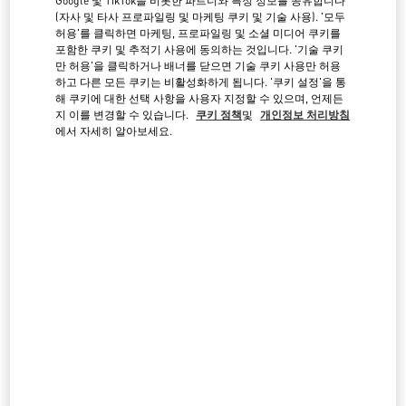
Google 및 TikTok을 비롯한 파트너와 특정 정보를 공유합니다
(자사 및 타사 프로파일링 및 마케팅 쿠키 및 기술 사용). '모두
검색하
기
허용'를 클릭하면 마케팅, 프로파일링 및 소셜 미디어 쿠키를
도시, 지역, 우편번호 혹은 도시 및 나라
포함한 쿠키 및 추적기 사용에 동의하는 것입니다. '기술 쿠키
프랑스
만 허용'을 클릭하거나 배너를 닫으면 기술 쿠키 사용만 허용
하고 다른 모든 쿠키는 비활성화하게 됩니다. '쿠키 설정'을 통
해 쿠키에 대한 선택 사항을 사용자 지정할 수 있으며, 언제든
지 이를 변경할 수 있습니다.
쿠키 정책
및
개인정보 처리방침
CANNES
에서 자세히 알아보세요.
55 BOULEVARD DE LA CROISETTE
06400
CANNES
LINK OPENS IN NEW TAB
PHONE
전화번호:
04 93 94 16 80
영업 중
- 폐점시간
7:00 PM
NICE GALERIES LAFAYETTE
6, AVENUE JEAN MÉDECIN
06000
NICE
LINK OPENS IN NEW TAB
PHONE
전화번호:
06 33 19 28 96
영업 중
- 폐점시간
8:00 PM