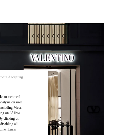
thout Accepting
ks to technical
analysis on user
 including Meta,
cking on "Allow
By clicking on
disabling all
time. Learn