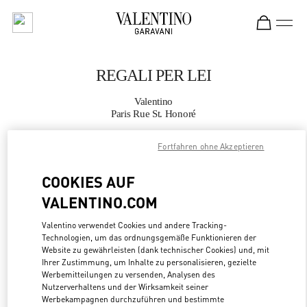
Skip to content
Return to Nav
REGALI PER LEI
Valentino
Paris Rue St. Honoré
Fortfahren ohne Akzeptieren
JETZT ANRUFEN
COOKIES AUF
MEHR DETAILS
VALENTINO.COM
LINK OPENS
ZUR WEGBESCHREIBUNG
Valentino verwendet Cookies und andere Tracking-
Technologien, um das ordnungsgemäße Funktionieren der
Website zu gewährleisten (dank technischer Cookies) und, mit
Ihrer Zustimmung, um Inhalte zu personalisieren, gezielte
Werbemitteilungen zu versenden, Analysen des
Nutzerverhaltens und der Wirksamkeit seiner
Werbekampagnen durchzuführen und bestimmte