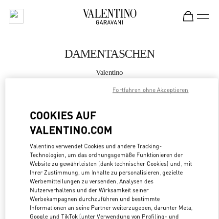
Skip to content
Return to Nav
DAMENTASCHEN
Valentino
Fiumicino Airport - Roma
Fortfahren ohne Akzeptieren
JETZT ANRUFEN
COOKIES AUF
VALENTINO.COM
MEHR DETAILS
Valentino verwendet Cookies und andere Tracking-
Technologien, um das ordnungsgemäße Funktionieren der
LINK OPENS
ZUR WEGBESCHREIBUNG
Website zu gewährleisten (dank technischer Cookies) und, mit
Ihrer Zustimmung, um Inhalte zu personalisieren, gezielte
Werbemitteilungen zu versenden, Analysen des
Nutzerverhaltens und der Wirksamkeit seiner
Werbekampagnen durchzuführen und bestimmte
Informationen an seine Partner weiterzugeben, darunter Meta,
Google und TikTok (unter Verwendung von Profiling- und