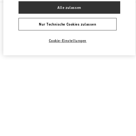
Alle Boutiquen
Italien
Via Leonardo da Vinci, 320
Alle zulassen
Valentino DAMENTASCHEN
Nur Technische Cookies zulassen
Cookie-Einstellungen