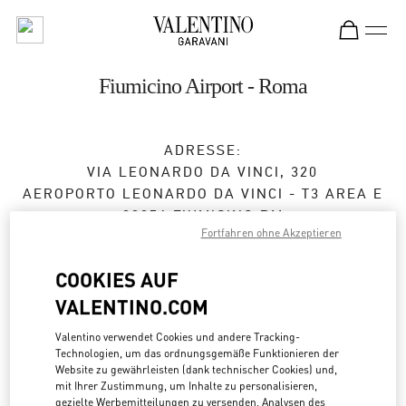
Skip to content
Return to Nav
Fiumicino Airport - Roma
ADRESSE:
VIA LEONARDO DA VINCI, 320
AEROPORTO LEONARDO DA VINCI - T3 AREA E
00054
FIUMICINO
RM
Fortfahren ohne Akzeptieren
Geschlossen
- Öffnet
6:00 AM
COOKIES AUF
Temporarily Closed
VALENTINO.COM
Valentino verwendet Cookies und andere Tracking-
TERMIN IN DER BOUTIQUE
Technologien, um das ordnungsgemäße Funktionieren der
Website zu gewährleisten (dank technischer Cookies) und,
mit Ihrer Zustimmung, um Inhalte zu personalisieren,
06 6501 1886
gezielte Werbemitteilungen zu versenden, Analysen des