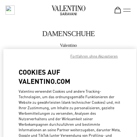
Skip to content
Return to Nav
DAMENSCHUHE
Valentino
Fiumicino Airport - Roma
Fortfahren ohne Akzeptieren
JETZT ANRUFEN
COOKIES AUF
VALENTINO.COM
MEHR DETAILS
Valentino verwendet Cookies und andere Tracking-
Technologien, um das ordnungsgemäße Funktionieren der
LINK OPENS
ZUR WEGBESCHREIBUNG
Website zu gewährleisten (dank technischer Cookies) und, mit
Ihrer Zustimmung, um Inhalte zu personalisieren, gezielte
Werbemitteilungen zu versenden, Analysen des
Nutzerverhaltens und der Wirksamkeit seiner
Werbekampagnen durchzuführen und bestimmte
Informationen an seine Partner weiterzugeben, darunter Meta,
Google und TikTok (unter Verwendung von Profiling- und