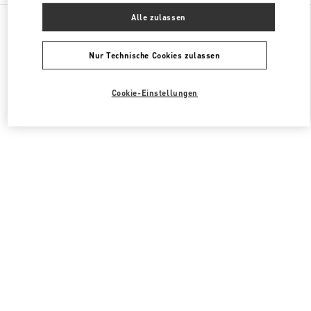
Alle Boutiquen
Italien
Via Leonardo da Vinci, 320
Alle zulassen
Valentino DAMENSCHUHE
Nur Technische Cookies zulassen
Cookie-Einstellungen