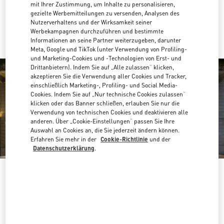
mit Ihrer Zustimmung, um Inhalte zu personalisieren,
gezielte Werbemitteilungen zu versenden, Analysen des
Mit UBER dorthin fahren
Nutzerverhaltens und der Wirksamkeit seiner
Werbekampagnen durchzuführen und bestimmte
Informationen an seine Partner weiterzugeben, darunter
Meta, Google und TikTok (unter Verwendung von Profiling-
und Marketing-Cookies und -Technologien von Erst- und
Drittanbietern). Indem Sie auf „Alle zulassen“ klicken,
akzeptieren Sie die Verwendung aller Cookies und Tracker,
einschließlich Marketing-, Profiling- und Social Media-
Cookies. Indem Sie auf „Nur technische Cookies zulassen“
klicken oder das Banner schließen, erlauben Sie nur die
Verwendung von technischen Cookies und deaktivieren alle
anderen. Über „Cookie-Einstellungen“ passen Sie Ihre
Auswahl an Cookies an, die Sie jederzeit ändern können.
Erfahren Sie mehr in der
Cookie-Richtlinie
und der
Datenschutzerklärung
.
ÖFFNUNGSZEITEN
Wochentag
Öffnungszeiten
Sonntag
10:00 AM
-
7:00 PM
Montag
10:00 AM
-
7:30 PM
Dienstag
10:00 AM
-
7:30 PM