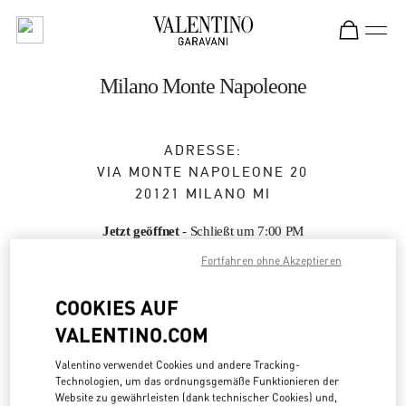
Skip to content
Return to Nav
Milano Monte Napoleone
ADRESSE:
VIA MONTE NAPOLEONE 20
20121
MILANO
MI
Jetzt geöffnet
- Schließt um
7:00 PM
Fortfahren ohne Akzeptieren
TERMIN IN DER BOUTIQUE
COOKIES AUF
VALENTINO.COM
02 7600 6182
Valentino verwendet Cookies und andere Tracking-
Technologien, um das ordnungsgemäße Funktionieren der
Zur Wegbeschreibung
Link Opens in New Tab
Website zu gewährleisten (dank technischer Cookies) und,