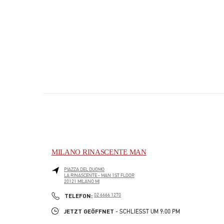
MILANO RINASCENTE MAN
PIAZZA DEL DUOMO
LA RINASCENTE - MAN 1ST FLOOR
20121
MILANO
MI
PHONE
TELEFON:
02 6666 1270
JETZT GEÖFFNET
- SCHLIESST UM
9:00 PM