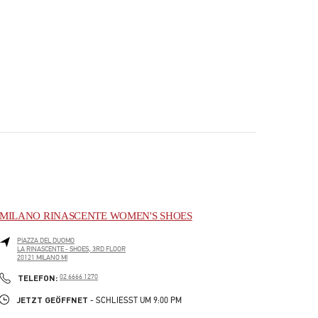
MILANO RINASCENTE WOMEN'S SHOES
PIAZZA DEL DUOMO
LA RINASCENTE - SHOES, 3RD FLOOR
20121
MILANO
MI
PHONE
TELEFON:
02 6666 1270
JETZT GEÖFFNET
- SCHLIESST UM
9:00 PM