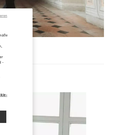
ieren
emäße
n,
R
er
d -
“
kie-