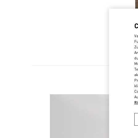
Va
Fu
Zu
An
du
Me
Te
ak
Pr
kl
Co
Au
Ri