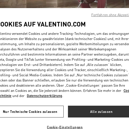
Fortfahren ohne Akzept
COOKIES AUF VALENTINO.COM
lentino verwendet Cookies und andere Tracking-Technologien, um das ordnungsg
nktionieren der Website zu gewährleisten (dank technischer Cookies) und, mit Ihrer
stimmung, um Inhalte zu personalisieren, gezielte Werbemitteilungen zu versende
ENTDECKEN SIE MEH
alysen des Nutzerverhaltens und der Wirksamkeit seiner Werbekampagnen
rchzuführen und bestimmte Informationen an seine Partner weiterzugeben, darunt
ta, Google und TikTok (unter Verwendung von Profiling- und Marketing-Cookies un
chnologien von Erst- und Drittanbietern). Indem Sie auf „Alle zulassen“ klicken,
zeptieren Sie die Verwendung aller Cookies und Tracker, einschließlich Marketing-,
ofiling- und Social Media-Cookies. Indem Sie auf „Nur technische Cookies zulassen
NEUHEITEN
icken oder das Banner schließen, erlauben Sie nur die Verwendung von technischen
okies und deaktivieren alle anderen. Über „Cookie-Einstellungen“ passen Sie Ihre
swahl an Cookies an, die Sie jederzeit ändern können. Erfahren Sie mehr in der
Coo
chtlinie
und der
Datenschutzerklärung
.
Nur Technische Cookies zulassen
Alle zulassen
Cookie-Einstellungen