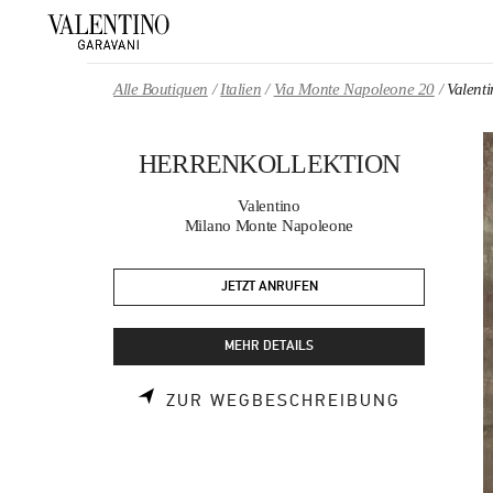
Skip to content
Return to Nav
Alle Boutiquen
Italien
Via Monte Napoleone 20
Valen
HERRENKOLLEKTION
Valentino
Milano Monte Napoleone
JETZT ANRUFEN
MEHR DETAILS
LINK OPE
ZUR WEGBESCHREIBUNG