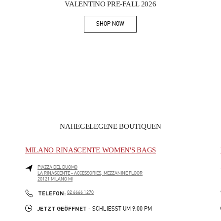
VALENTINO PRE-FALL 2026
SHOP NOW
Link Opens in New Tab
NAHEGELEGENE BOUTIQUEN
MILANO RINASCENTE WOMEN'S BAGS
PIAZZA DEL DUOMO
LA RINASCENTE - ACCESSORIES, MEZZANINE FLOOR
20121
MILANO
MI
PHONE
TELEFON:
02 6666 1270
JETZT GEÖFFNET
- SCHLIESST UM
9:00 PM