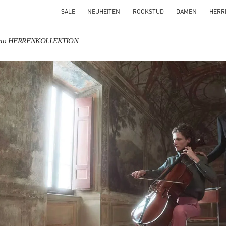
SALE
NEUHEITEN
ROCKSTUD
DAMEN
HERR
tino HERRENKOLLEKTION
NS IN NEW TAB
Link O