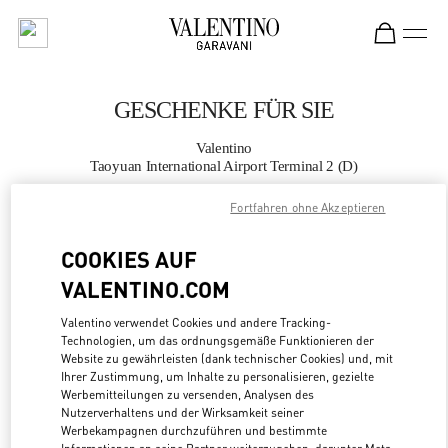
Skip to content
Return to Nav
GESCHENKE FÜR SIE
Valentino
Taoyuan International Airport Terminal 2 (D)
Fortfahren ohne Akzeptieren
JETZT ANRUFEN
COOKIES AUF
MEHR DETAILS
VALENTINO.COM
LINK OPENS
Valentino verwendet Cookies und andere Tracking-
ZUR WEGBESCHREIBUNG
Technologien, um das ordnungsgemäße Funktionieren der
Website zu gewährleisten (dank technischer Cookies) und, mit
Ihrer Zustimmung, um Inhalte zu personalisieren, gezielte
Werbemitteilungen zu versenden, Analysen des
Nutzerverhaltens und der Wirksamkeit seiner
Werbekampagnen durchzuführen und bestimmte