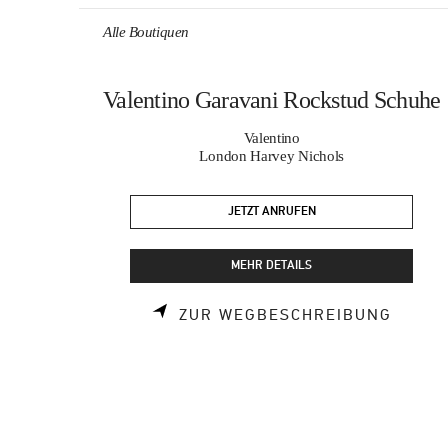
Skip to content
Return to Nav
Alle Boutiquen
Valentino Garavani Rockstud Schuhe
Valentino
London Harvey Nichols
JETZT ANRUFEN
MEHR DETAILS
LINK 
ZUR WEGBESCHREIBUNG