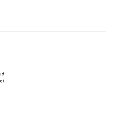
r
ud
et