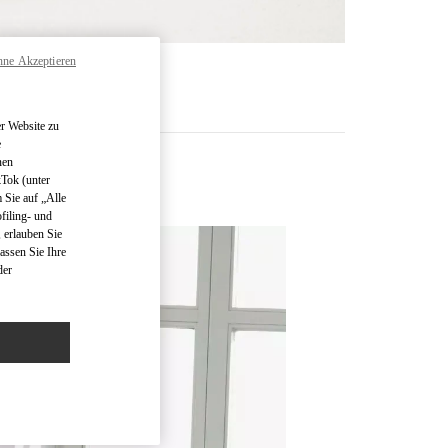
hne Akzeptieren
 MEHR
r Website zu
e
nen
kTok (unter
 Sie auf „Alle
filing- und
 erlauben Sie
assen Sie Ihre
der