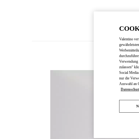
COOK
Valentino ve
gewährleisten
Werbemitteil
durchzuführe
Verwendung v
zulassen“ kli
Social Media-
nur die Verw
Auswahl an Co
Datenschut
N