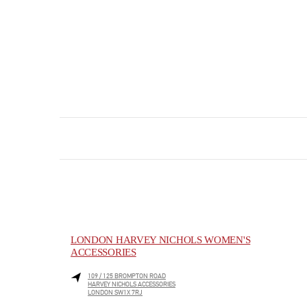
LONDON HARVEY NICHOLS WOMEN'S
ACCESSORIES
109 / 125 BROMPTON ROAD
HARVEY NICHOLS ACCESSORIES
LONDON
SW1X 7RJ