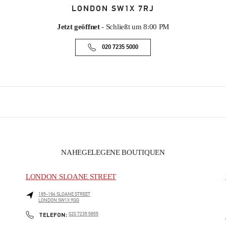
LONDON
SW1X 7RJ
Jetzt geöffnet
- Schließt um
8:00 PM
020 7235 5000
NAHEGELEGENE BOUTIQUEN
LONDON SLOANE STREET
185-186 SLOANE STREET
LONDON
SW1X 9QG
PHONE
TELEFON:
020 7235 5855