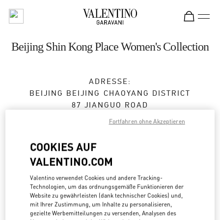
Skip to content
Return to Nav
Beijing Shin Kong Place Women's Collection
ADRESSE:
BEIJING
BEIJING
CHAOYANG DISTRICT
87 JIANGUO ROAD
SHOP D4012, 4F, SHIN KONG PLACE
Fortfahren ohne Akzeptieren
100026
COOKIES AUF
Jetzt geöffnet
- Schließt um
10:00 PM
VALENTINO.COM
010 6592 4280
Valentino verwendet Cookies und andere Tracking-
Technologien, um das ordnungsgemäße Funktionieren der
Website zu gewährleisten (dank technischer Cookies) und,
Zur Wegbeschreibung
Link Opens in New Tab
mit Ihrer Zustimmung, um Inhalte zu personalisieren,
gezielte Werbemitteilungen zu versenden, Analysen des