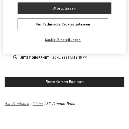
JETZT GEÖFFNET
- SCHLIESST UM
10:00 PM
Alle zulassen
BEIJING CHINA WORLD TRADE CENTER
Nur Technische Cookies zulassen
BEIJING
BEIJING
CHAOYANG DISTRICT
1 JIANGUOMEN OUTER STREET
Cookie-Einstellungen
BEIJING CHINA WORLD TRADE CENTER - SHOP SL1027 & SL2042
LINK OPENS IN NEW TAB
PHONE
TELEFON:
010 6592 4876
JETZT GEÖFFNET
- SCHLIESST UM
9:30 PM
Finden sie mehr Boutiquen
Alle Boutiquen
China
87 Jianguo Road