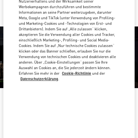
Nutzerverhaltens und der Wirksamkeit seiner
Mit UBER dorthin fahren
Werbekampagnen durchzuführen und bestimmte
Informationen an seine Partner weiterzugeben, darunter
Meta, Google und TikTok (unter Verwendung von Profiling-
und Marketing-Cookies und -Technologien von Erst- und
Drittanbietern). Indem Sie auf „Alle zulassen“ klicken,
akzeptieren Sie die Verwendung aller Cookies und Tracker,
einschließlich Marketing-, Profiling- und Social Media-
Cookies. Indem Sie auf „Nur technische Cookies zulassen“
klicken oder das Banner schließen, erlauben Sie nur die
Verwendung von technischen Cookies und deaktivieren alle
anderen. Über „Cookie-Einstellungen“ passen Sie Ihre
Auswahl an Cookies an, die Sie jederzeit ändern können.
Erfahren Sie mehr in der
Cookie-Richtlinie
und der
Datenschutzerklärung
.
ÖFFNUNGSZEITEN
Wochentag
Öffnungszeiten
Sonntag
10:00 AM
-
10:00 PM
Montag
10:00 AM
-
10:00 PM
Dienstag
10:00 AM
-
10:00 PM
Mittwoch
10:00 AM
-
10:00 PM
Donnerstag
10:00 AM
-
10:00 PM