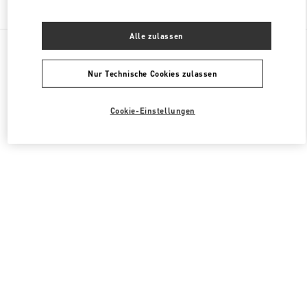
Finden sie mehr Boutiquen
Alle zulassen
Alle Boutiquen
China
87 Jianguo Road
Valentino DAMENKLEIDUNG
Nur Technische Cookies zulassen
Cookie-Einstellungen