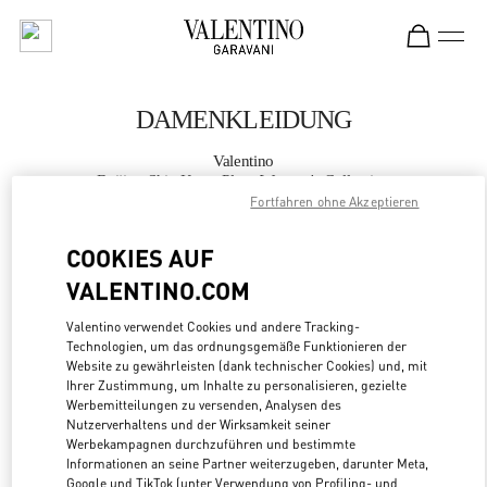
Skip to content
Return to Nav
DAMENKLEIDUNG
Valentino
Beijing Shin Kong Place Women's Collection
Fortfahren ohne Akzeptieren
JETZT ANRUFEN
COOKIES AUF
VALENTINO.COM
MEHR DETAILS
Valentino verwendet Cookies und andere Tracking-
Technologien, um das ordnungsgemäße Funktionieren der
LINK OPENS
ZUR WEGBESCHREIBUNG
Website zu gewährleisten (dank technischer Cookies) und, mit
Ihrer Zustimmung, um Inhalte zu personalisieren, gezielte
Werbemitteilungen zu versenden, Analysen des
Nutzerverhaltens und der Wirksamkeit seiner
Werbekampagnen durchzuführen und bestimmte
Informationen an seine Partner weiterzugeben, darunter Meta,
Google und TikTok (unter Verwendung von Profiling- und