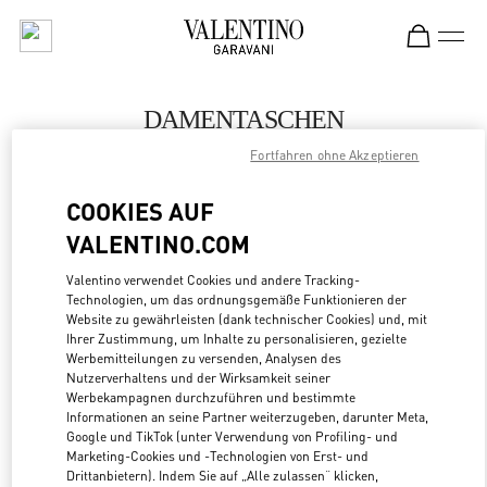
Skip to content
Return to Nav
DAMENTASCHEN
Fortfahren ohne Akzeptieren
Valentino
Hanoi
COOKIES AUF
VALENTINO.COM
JETZT ANRUFEN
Valentino verwendet Cookies und andere Tracking-
Technologien, um das ordnungsgemäße Funktionieren der
MEHR DETAILS
Website zu gewährleisten (dank technischer Cookies) und, mit
Ihrer Zustimmung, um Inhalte zu personalisieren, gezielte
LINK OPENS
ZUR WEGBESCHREIBUNG
Werbemitteilungen zu versenden, Analysen des
Nutzerverhaltens und der Wirksamkeit seiner
Werbekampagnen durchzuführen und bestimmte
Informationen an seine Partner weiterzugeben, darunter Meta,
Google und TikTok (unter Verwendung von Profiling- und
Marketing-Cookies und -Technologien von Erst- und
Drittanbietern). Indem Sie auf „Alle zulassen“ klicken,