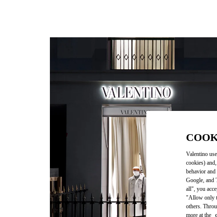
COOK
Valentino use
cookies) and,
behavior and 
Google, and T
all", you acc
"Allow only t
others. Throu
more at the