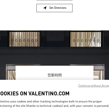
Get Directions
Link Opens in New Tab
営業時間
Day of the Week
Hours
Sunday
10:00 AM
-
8:00 PM
Continue without Acce
Monday
10:00 AM
-
8:00 PM
COOKIES ON VALENTINO.COM
Tuesday
10:00 AM
-
8:00 PM
Wednesday
10:00 AM
-
8:00 PM
lentino uses cookies and other tracking technologies both to ensure the proper
Thursday
10:00 AM
-
8:00 PM
nctioning of the site (thanks to technical cookies) and, with your consent, to personal