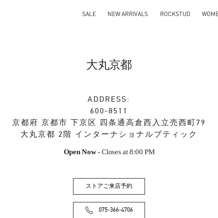
SALE
NEW ARRIVALS
ROCKSTUD
WOM
大丸京都
ADDRESS:
600-8511
京都府
京都市
下京区
四条通高倉西入立売西町79
大丸京都 2階 インターナショナルブティック
Open Now
- Closes at
8:00 PM
ストアご来店予約
075-366-4706