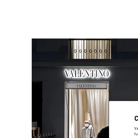
Va
fu