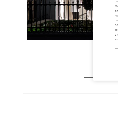
co
th
pa
ma
co
on
te
ch
a
ウィメンズコレ