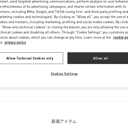
ntent, send targeted advertising communications, perform analysis on user behavio
Friday
10:00 AM
-
8:00 PM
e effectiveness of its advertising campaigns, and shares certain information with its
Saturday
10:00 AM
-
8:00 PM
rtners, including Meta, Google, and TikTok (using first- and third-party profiling an
rketing cookies and technologies). By clicking on "Allow all", you accept the use of a
okies and trackers, including marketing, profiling and social media cookies. By click
 "Allow only technical cookies" or closing the banner, you are only allowing the use o
chnical cookies and disabling all others. Through "Cookie Settings" you customize y
oices about cookies, which you can change at any time. Learn more at the
cookie po
nd
privacy policy
Allow Technical Cookies only
Allow all
お取り扱い商品
Cookies Settings
クション
ウィメンズシューズ
ウィ
新着アイテム