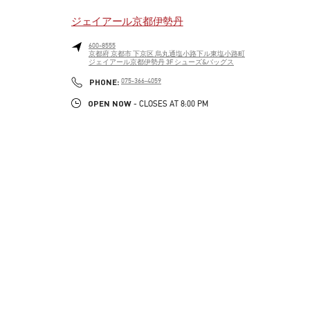
ジェイアール京都伊勢丹
600-8555
京都府
京都市
下京区
烏丸通塩小路下ル東塩小路町
ジェイアール京都伊勢丹 3F シューズ&バッグス
LINK OPENS IN NEW TAB
PHONE
PHONE:
075-366-4059
OPEN NOW
- CLOSES AT
8:00 PM