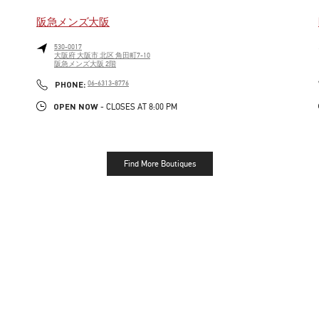
阪急メンズ大阪
530-0017
大阪府
大阪市
北区
角田町7-10
阪急メンズ大阪 2階
LINK OPENS IN NEW TAB
PHONE
PHONE:
06-6313-8776
OPEN NOW
- CLOSES AT
8:00 PM
Find More Boutiques