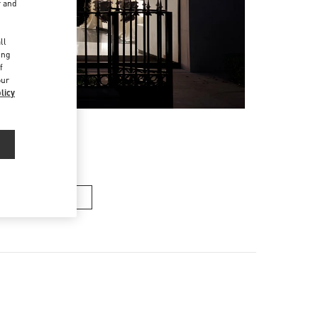
r and
d
ll
ing
f
our
licy
メンズバッグ