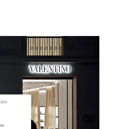
pting
ize