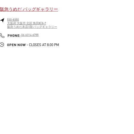
阪急うめだ バッグギャラリー
530-8350
大阪府
大阪市
北区
角田町8-7
阪急うめだ本店1階 バッグギャラリー
LINK OPENS IN NEW TAB
PHONE
PHONE:
06-6314-6755
OPEN NOW
- CLOSES AT
8:00 PM