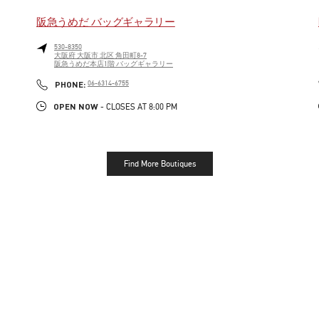
阪急うめだ バッグギャラリー
530-8350
大阪府
大阪市
北区
角田町8-7
阪急うめだ本店1階 バッグギャラリー
LINK OPENS IN NEW TAB
PHONE
PHONE:
06-6314-6755
OPEN NOW
- CLOSES AT
8:00 PM
Find More Boutiques