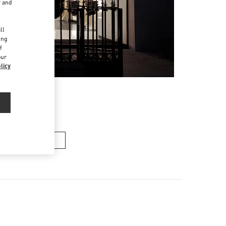
r and
d
ll
ing
f
our
licy
メンズバッグ