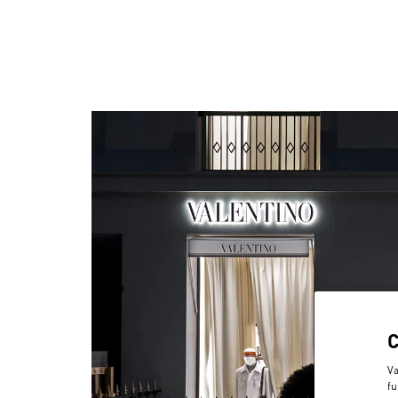
Va
fu