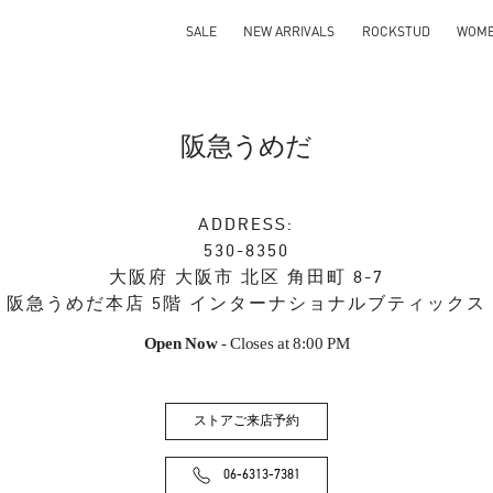
SALE
NEW ARRIVALS
ROCKSTUD
WOM
阪急うめだ
ADDRESS:
530-8350
大阪府
大阪市
北区
角田町 8-7
阪急うめだ本店 5階 インターナショナルブティックス
Open Now
- Closes at
8:00 PM
ストアご来店予約
06-6313-7381