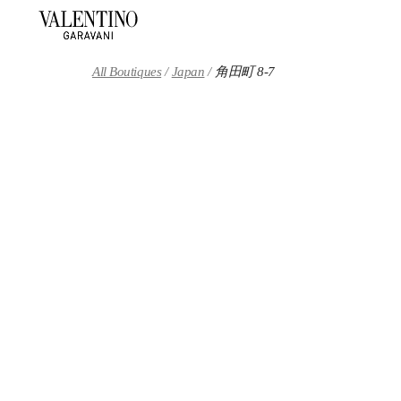
Skip to content
Return to Nav
All Boutiques
Japan
角田町 8-7