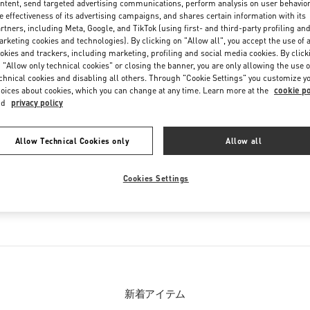
ntent, send targeted advertising communications, perform analysis on user behavio
Friday
10:00 AM
-
8:00 PM
e effectiveness of its advertising campaigns, and shares certain information with its
Saturday
10:00 AM
-
8:00 PM
rtners, including Meta, Google, and TikTok (using first- and third-party profiling an
rketing cookies and technologies). By clicking on "Allow all", you accept the use of a
okies and trackers, including marketing, profiling and social media cookies. By click
 "Allow only technical cookies" or closing the banner, you are only allowing the use o
chnical cookies and disabling all others. Through "Cookie Settings" you customize y
oices about cookies, which you can change at any time. Learn more at the
cookie po
nd
privacy policy
Allow Technical Cookies only
Allow all
お取り扱い商品
Cookies Settings
クション
ウィメンズシューズ
ウィ
新着アイテム