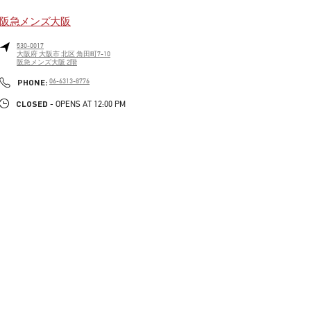
阪急メンズ大阪
530-0017
大阪府
大阪市
北区
角田町7-10
阪急メンズ大阪 2階
LINK OPENS IN NEW TAB
PHONE
PHONE:
06-6313-8776
CLOSED
- OPENS AT
12:00 PM