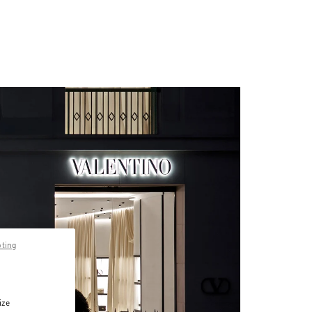
pting
ize