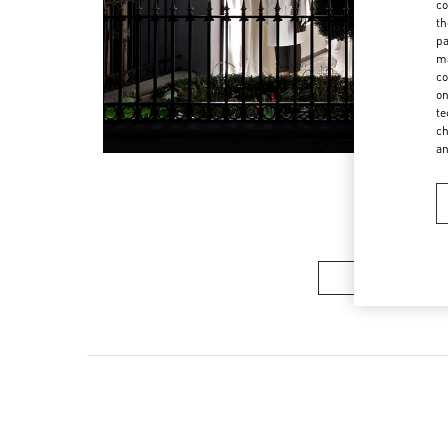
co
th
pa
ma
co
on
te
ch
a
ウィメンズコレ