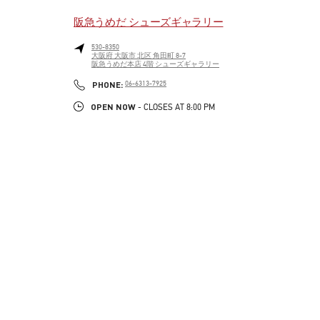
阪急うめだ シューズギャラリー
530-8350
大阪府
大阪市
北区
角田町 8-7
阪急うめだ本店 4階 シューズギャラリー
LINK OPENS IN NEW TAB
PHONE
PHONE:
06-6313-7925
OPEN NOW
- CLOSES AT
8:00 PM