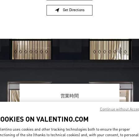
Get Directions
Link Opens in New Tab
営業時間
Day of the Week
Hours
Sunday
10:00 AM
-
8:00 PM
Continue without Acce
Monday
10:00 AM
-
8:00 PM
COOKIES ON VALENTINO.COM
Tuesday
10:00 AM
-
8:00 PM
Wednesday
10:00 AM
-
8:00 PM
lentino uses cookies and other tracking technologies both to ensure the proper
Thursday
10:00 AM
-
8:00 PM
nctioning of the site (thanks to technical cookies) and, with your consent, to personal