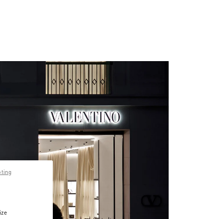
pting
ize