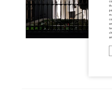
co
th
pa
ma
co
on
te
ch
a