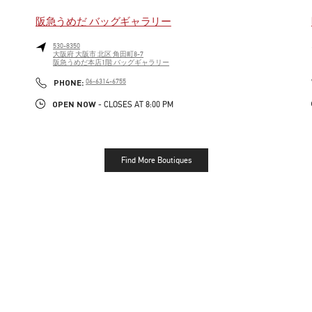
阪急うめだ バッグギャラリー
530-8350
大阪府
大阪市
北区
角田町8-7
阪急うめだ本店1階 バッグギャラリー
LINK OPENS IN NEW TAB
PHONE
PHONE:
06-6314-6755
OPEN NOW
- CLOSES AT
8:00 PM
Find More Boutiques