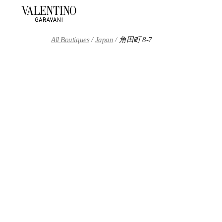
Skip to content
Return to Nav
All Boutiques
Japan
角田町 8-7