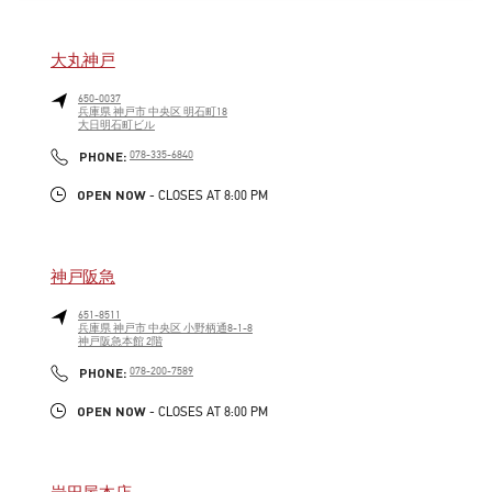
大丸神戸
650-0037
兵庫県
神戸市
中央区
明石町18
大日明石町ビル
LINK OPENS IN NEW TAB
PHONE
PHONE:
078-335-6840
OPEN NOW
- CLOSES AT
8:00 PM
神戸阪急
651-8511
兵庫県
神戸市
中央区
小野柄通8-1-8
神戸阪急本館 2階
LINK OPENS IN NEW TAB
PHONE
PHONE:
078-200-7589
OPEN NOW
- CLOSES AT
8:00 PM