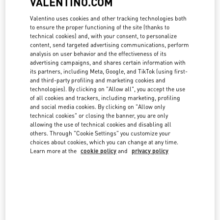
VALENTINO.COM
country lists.
Valentino uses cookies and other tracking technologies both
Search
to ensure the proper functioning of the site (thanks to
City, State/Provice, Zip or City & Country
technical cookies) and, with your consent, to personalize
JAPAN
content, send targeted advertising communications, perform
analysis on user behavior and the effectiveness of its
advertising campaigns, and shares certain information with
its partners, including Meta, Google, and TikTok (using first-
日本橋三越本店
and third-party profiling and marketing cookies and
technologies). By clicking on "Allow all", you accept the use
103-8001
東京都
中央区
日本橋室町1-4-1
of all cookies and trackers, including marketing, profiling
日本橋三越本店 本館3階 インターラグジュアリー
and social media cookies. By clicking on "Allow only
LINK OPENS IN NEW TAB
PHONE
PHONE:
03-3276-0636
technical cookies" or closing the banner, you are only
allowing the use of technical cookies and disabling all
OPEN NOW
- CLOSES AT
7:00 PM
others. Through "Cookie Settings" you customize your
choices about cookies, which you can change at any time.
Learn more at the
cookie policy
and
privacy policy
銀座
104-0061
東京都
中央区
銀座6-10-1
GINZA SIX
LINK OPENS IN NEW TAB
PHONE
PHONE:
03-5537-7717