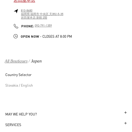
岩田屋本店
810-8680
福岡県
福岡市
中央区
天神2-5-35
岩田屋本店 新館 2階
LINK OPENS IN NEW TAB
PHONE
PHONE:
092-791-1359
OPEN NOW
- CLOSES AT
8:00 PM
All Boutiques
Japan
Country Selector
Slovakia / English
MAY WE HELP YOU?
Follow Your Order
SERVICES