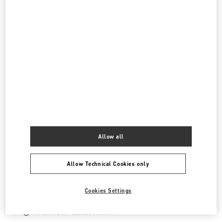
OPEN NOW
- CLOSES AT
7:30 PM
表参道
150-0001
東京都
渋谷区
神宮前4-12-10
表参道ヒルズ本館1階、2階
LINK OPENS IN NEW TAB
PHONE
PHONE:
03-6434-9927
OPEN NOW
- CLOSES AT
8:00 PM
Allow all
渋谷スクランブルスクエア
Allow Technical Cookies only
150-0002
東京都
渋谷区
渋谷2-24-12
スクランブルスクエア3階
LINK OPENS IN NEW TAB
Cookies Settings
PHONE
PHONE:
03-6434-1457
OPEN NOW
- CLOSES AT
9:00 PM