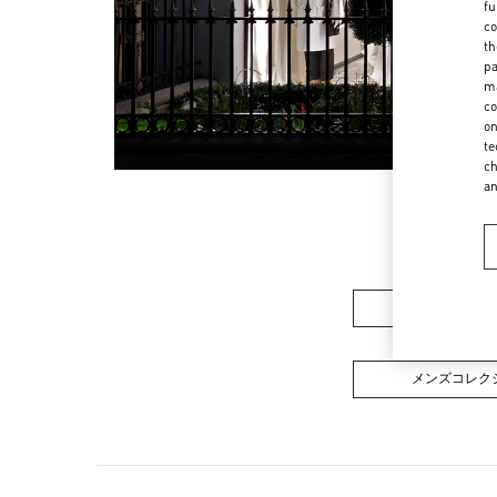
fu
co
th
pa
ma
co
on
te
ch
a
ウィメンズコレ
メンズコレク