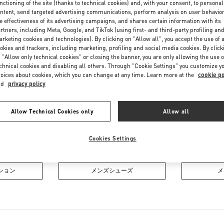
nctioning of the site (thanks to technical cookies) and, with your consent, to personal
Friday
11:00 AM
-
8:00 PM
ntent, send targeted advertising communications, perform analysis on user behavio
Saturday
11:00 AM
-
8:00 PM
e effectiveness of its advertising campaigns, and shares certain information with its
rtners, including Meta, Google, and TikTok (using first- and third-party profiling an
rketing cookies and technologies). By clicking on "Allow all", you accept the use of a
okies and trackers, including marketing, profiling and social media cookies. By click
 "Allow only technical cookies" or closing the banner, you are only allowing the use o
chnical cookies and disabling all others. Through "Cookie Settings" you customize y
oices about cookies, which you can change at any time. Learn more at the
cookie po
nd
privacy policy
お取り扱い商品
Allow Technical Cookies only
Allow all
Cookies Settings
クション
ウィメンズシューズ
ウィ
ション
メンズシューズ
メ