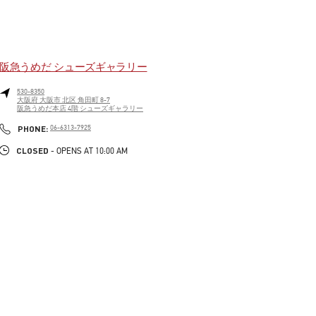
阪急うめだ シューズギャラリー
530-8350
大阪府
大阪市
北区
角田町 8-7
阪急うめだ本店 4階 シューズギャラリー
LINK OPENS IN NEW TAB
PHONE
PHONE:
06-6313-7925
CLOSED
- OPENS AT
10:00 AM