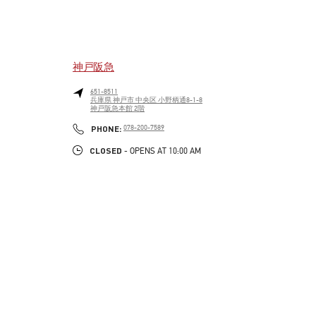
神戸阪急
651-8511
兵庫県
神戸市
中央区
小野柄通8-1-8
神戸阪急本館 2階
LINK OPENS IN NEW TAB
PHONE
PHONE:
078-200-7589
CLOSED
- OPENS AT
10:00 AM