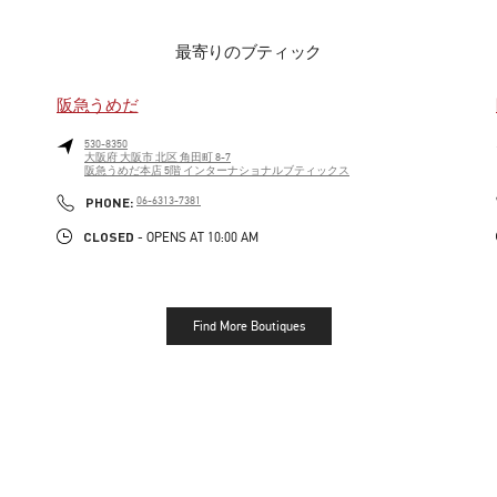
最寄りのブティック
阪急うめだ
530-8350
大阪府
大阪市
北区
角田町 8-7
阪急うめだ本店 5階 インターナショナルブティックス
LINK OPENS IN NEW TAB
PHONE
PHONE:
06-6313-7381
CLOSED
- OPENS AT
10:00 AM
Find More Boutiques