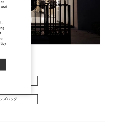
ize
r and
d
ll
ing
f
our
licy
メンズバッグ
ンズバッグ