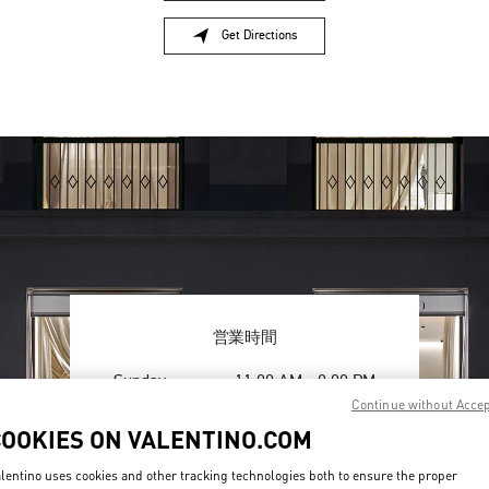
Get Directions
Link Opens in New Tab
営業時間
Day of the Week
Hours
Sunday
11:00 AM
-
8:00 PM
Monday
11:00 AM
-
8:00 PM
Continue without Acce
Tuesday
11:00 AM
-
8:00 PM
COOKIES ON VALENTINO.COM
Wednesday
11:00 AM
-
8:00 PM
Thursday
11:00 AM
-
8:00 PM
lentino uses cookies and other tracking technologies both to ensure the proper