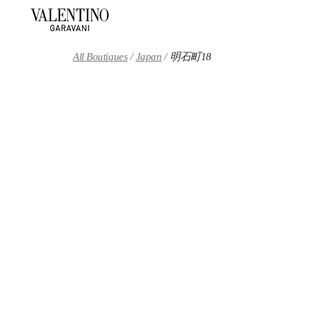
Skip to content
Return to Nav
All Boutiques
Japan
明石町18