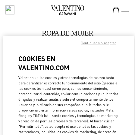
Skip to content
Return to Nav
ROPA DE MUJER
Continuar sin aceptar
Valentino
Harbin Charter
COOKIES EN
VALENTINO.COM
LLAMA AHORA
Valentino utiliza cookies y otras tecnologías de rastreo tanto
para garantizar el correcto funcionamiento del sitio (gracias a
MÁS DETALLES
las cookies técnicas) como para, con su consentimiento,
personalizar el contenido, enviar comunicaciones publicitarias
LINK OPENS IN 
DIRECCIONES
dirigidas y realizar análisis sobre el comportamiento de los
usuarios y la eficacia de sus campañas publicitarias, y le
proporciona cierta información a sus socios, incluidos Meta,
Google y TikTok (utilizando cookies y tecnologías de marketing
y creación de perfiles propias y de terceros). Al hacer clic en
"Permitir todo", usted acepta el uso de todas las cookies y
rastreadores, incluidas las cookies de marketing, de creación