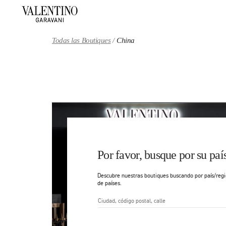
Skip to content
Return to Nav
Todas las Boutiques
China
Por favor, busque por su paí
Descubre nuestras boutiques buscando por país/regió
de países.
Ciudad, Región/Provincia, cód