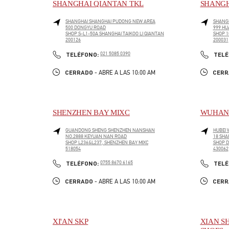
SHANGHAI QIANTAN TKL
SHANGH
SHANGHAI
SHANGHAI
PUDONG NEW AREA
SHANG
500 DONGYU ROAD
999 HU
SHOP S-L1-50A SHANGHAI TAIKOO LI QIANTAN
SHOP 1
200126
200031
LINK OPENS IN NEW TAB
LINK O
PHONE
TELÉFONO:
021 5085 0390
TELÉ
CERRADO
CERR
- ABRE A LAS
10:00 AM
SHENZHEN BAY MIXC
WUHAN 
GUANDONG SHENG
SHENZHEN
NANSHAN
HUBEI
NO.2888 KEYUAN NAN ROAD
18 SHA
SHOP L236&L237, SHENZHEN BAY MIXC
SHOP D
518054
430062
LINK OPENS IN NEW TAB
LINK O
PHONE
TELÉFONO:
0755 8670 6165
TELÉ
CERRADO
CERR
- ABRE A LAS
10:00 AM
XI'AN SKP
XIAN S