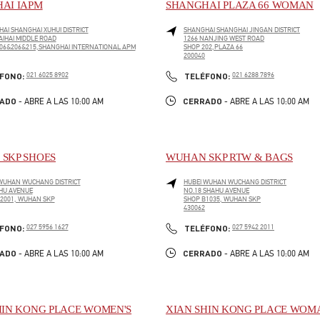
AI IAPM
SHANGHAI PLAZA 66 WOMAN
HAI
SHANGHAI
XUHUI DISTRICT
SHANGHAI
SHANGHAI
JINGAN DISTRICT
AIHAI MIDDLE ROAD
1266 NANJING WEST ROAD
06&206&215,SHANGHAI INTERNATIONAL APM
SHOP 202,PLAZA 66
200040
PENS IN NEW TAB
LINK OPENS IN NEW TAB
PHONE
PHONE
FONO:
021 6025 8902
TELÉFONO:
021 6288 7896
ADO
CERRADO
- ABRE A LAS
10:00 AM
- ABRE A LAS
10:00 AM
SKP SHOES
WUHAN SKP RTW & BAGS
WUHAN
WUCHANG DISTRICT
HUBEI
WUHAN
WUCHANG DISTRICT
HU AVENUE
NO.18 SHAHU AVENUE
2001, WUHAN SKP
SHOP B1035, WUHAN SKP
430062
PENS IN NEW TAB
LINK OPENS IN NEW TAB
PHONE
PHONE
FONO:
027 5956 1627
TELÉFONO:
027 5942 2011
ADO
CERRADO
- ABRE A LAS
10:00 AM
- ABRE A LAS
10:00 AM
HIN KONG PLACE WOMEN'S
XIAN SHIN KONG PLACE WOM