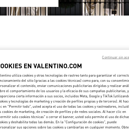
Continuar sin ac
COOKIES EN VALENTINO.COM
 SANLITUN TAIKOO LI
BEIJING SHIN KONG PLACE W
SHOES
lentino utiliza cookies y otras tecnologías de rastreo tanto para garantizar el correct
G
BEIJING
CHAOYANG DISTRICT
ncionamiento del sitio (gracias a las cookies técnicas) como para, con su consentimi
LITUN ROAD
BEIJING
BEIJING
CHAOYANG DISTRICT
G SANLITUN TAIKOO LI - SHOP N6-11 & 21
rsonalizar el contenido, enviar comunicaciones publicitarias dirigidas y realizar anál
87 JIANGUO ROAD
PENS IN NEW TAB
SHOP D4037, 4F, SHIN KONG PLACE
bre el comportamiento de los usuarios y la eficacia de sus campañas publicitarias, y
PHONE
FONO:
010 6417 8622
100026
LINK OPENS IN NEW TAB
oporciona cierta información a sus socios, incluidos Meta, Google y TikTok (utilizand
PHONE
TELÉFONO:
010 6592 4089
okies y tecnologías de marketing y creación de perfiles propias y de terceros). Al hac
ADO
- ABRE A LAS
10:00 AM
ic en "Permitir todo", usted acepta el uso de todas las cookies y rastreadores, inclui
CERRADO
- ABRE A LAS
10:00 AM
s cookies de marketing, de creación de perfiles y de redes sociales. Al hacer clic en
ermitir solo cookies técnicas" o cerrar el banner, usted solo permite el uso de dicha
okies y deshabilita todas las demás. En la "Configuración de cookies", puede
rsonalizar sus opciones sobre las cookies y cambiarlas en cualquier momento. Obt