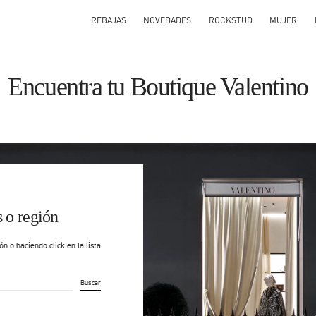
REBAJAS
NOVEDADES
ROCKSTUD
MUJER
Encuentra tu Boutique Valentino
s o región
n o haciendo click en la lista
Buscar
igo postal o ciudad y país