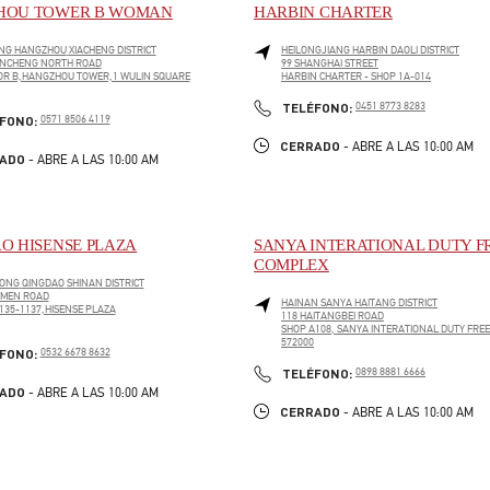
HOU TOWER B WOMAN
HARBIN CHARTER
NG
HANGZHOU
XIACHENG DISTRICT
HEILONGJIANG
HARBIN
DAOLI DISTRICT
ANCHENG NORTH ROAD
99 SHANGHAI STREET
OR B,HANGZHOU TOWER,1 WULIN SQUARE
HARBIN CHARTER - SHOP 1A-014
LINK OPENS IN NEW TAB
PENS IN NEW TAB
PHONE
TELÉFONO:
0451 8773 8283
PHONE
FONO:
0571 8506 4119
CERRADO
- ABRE A LAS
10:00 AM
ADO
- ABRE A LAS
10:00 AM
O HISENSE PLAZA
SANYA INTERATIONAL DUTY F
COMPLEX
ONG
QINGDAO
SHINAN DISTRICT
 MEN ROAD
HAINAN
SANYA
HAITANG DISTRICT
135-1137,HISENSE PLAZA
118 HAITANGBEI ROAD
SHOP A108, SANYA INTERATIONAL DUTY FRE
PENS IN NEW TAB
572000
PHONE
FONO:
0532 6678 8632
LINK OPENS IN NEW TAB
PHONE
TELÉFONO:
0898 8881 6666
ADO
- ABRE A LAS
10:00 AM
CERRADO
- ABRE A LAS
10:00 AM