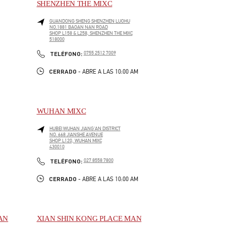
SHENZHEN THE MIXC
GUANDONG SHENG
SHENZHEN
LUOHU
NO.1881 BAOAN NAN ROAD
SHOP L158 & L258, SHENZHEN THE MIXC
518000
LINK OPENS IN NEW TAB
PHONE
TELÉFONO:
0755 2512 7009
CERRADO
- ABRE A LAS
10:00 AM
WUHAN MIXC
HUBEI
WUHAN
JIANG'AN DISTRICT
NO. 668 JIANSHE AVENUE
SHOP L120, WUHAN MIXC
430010
LINK OPENS IN NEW TAB
PHONE
TELÉFONO:
027 8558 7800
CERRADO
- ABRE A LAS
10:00 AM
AN
XIAN SHIN KONG PLACE MAN