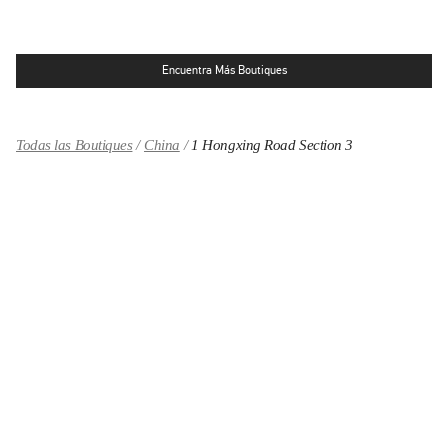
Encuentra Más Boutiques
Todas las Boutiques
China
1 Hongxing Road Section 3