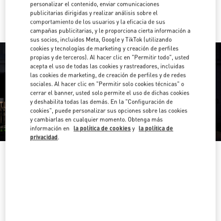
Ir con un Uber
personalizar el contenido, enviar comunicaciones
publicitarias dirigidas y realizar análisis sobre el
comportamiento de los usuarios y la eficacia de sus
campañas publicitarias, y le proporciona cierta información a
sus socios, incluidos Meta, Google y TikTok (utilizando
cookies y tecnologías de marketing y creación de perfiles
propias y de terceros). Al hacer clic en "Permitir todo", usted
acepta el uso de todas las cookies y rastreadores, incluidas
las cookies de marketing, de creación de perfiles y de redes
sociales. Al hacer clic en "Permitir solo cookies técnicas" o
cerrar el banner, usted solo permite el uso de dichas cookies
y deshabilita todas las demás. En la "Configuración de
cookies", puede personalizar sus opciones sobre las cookies
y cambiarlas en cualquier momento. Obtenga más
información en
la política de cookies
y
la política de
privacidad
.
HORARIO
Día de la Semana
Horario
Domingo
10:00 AM
-
10:00 PM
Lunes
10:00 AM
-
10:00 PM
Martes
10:00 AM
-
10:00 PM
Miércoles
10:00 AM
-
10:00 PM
Jueves
10:00 AM
-
10:00 PM