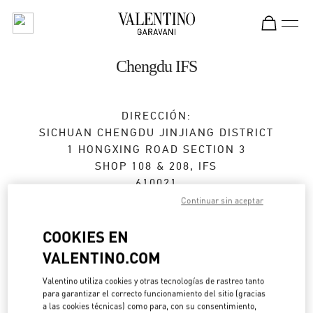
Skip to content
Return to Nav
Chengdu IFS
DIRECCIÓN:
SICHUAN
CHENGDU
JINJIANG DISTRICT
1 HONGXING ROAD SECTION 3
SHOP 108 & 208, IFS
610021
Continuar sin aceptar
Abierto ahora
- Cierra a las
10:00 PM
COOKIES EN
028 6632 0685
VALENTINO.COM
Direcciones
Valentino utiliza cookies y otras tecnologías de rastreo tanto
Link Opens in New Tab
para garantizar el correcto funcionamiento del sitio (gracias
a las cookies técnicas) como para, con su consentimiento,