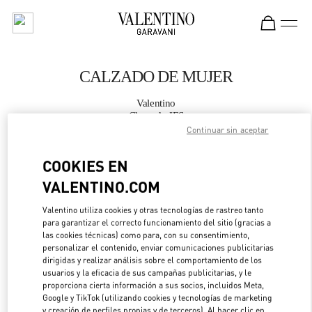
Skip to content
Return to Nav
CALZADO DE MUJER
Valentino
Chengdu IFS
Continuar sin aceptar
LLAMA AHORA
COOKIES EN
VALENTINO.COM
MÁS DETALLES
Valentino utiliza cookies y otras tecnologías de rastreo tanto
para garantizar el correcto funcionamiento del sitio (gracias a
LINK OPENS IN 
DIRECCIONES
las cookies técnicas) como para, con su consentimiento,
personalizar el contenido, enviar comunicaciones publicitarias
dirigidas y realizar análisis sobre el comportamiento de los
usuarios y la eficacia de sus campañas publicitarias, y le
proporciona cierta información a sus socios, incluidos Meta,
Google y TikTok (utilizando cookies y tecnologías de marketing
y creación de perfiles propias y de terceros). Al hacer clic en