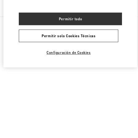
Encuentra Más Boutiques
Permitir todo
Todas las Boutiques
China
1 Hongxing Road Section 3
Valentino CALZADO DE MUJER
Permitir solo Cookies Técnicas
Configuración de Cookies